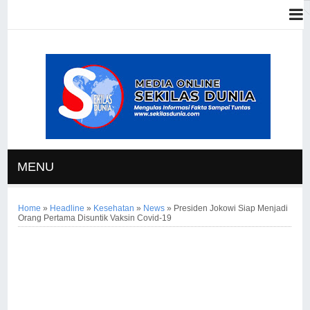
MENU
Home
»
Headline
»
Kesehatan
»
News
»
Presiden Jokowi Siap Menjadi
Orang Pertama Disuntik Vaksin Covid-19