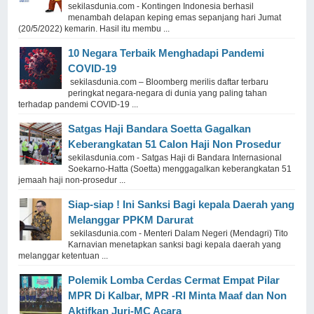
sekilasdunia.com - Kontingen Indonesia berhasil
menambah delapan keping emas sepanjang hari Jumat
(20/5/2022) kemarin. Hasil itu membu ...
10 Negara Terbaik Menghadapi Pandemi
COVID-19
sekilasdunia.com – Bloomberg merilis daftar terbaru
peringkat negara-negara di dunia yang paling tahan
terhadap pandemi COVID-19 ...
Satgas Haji Bandara Soetta Gagalkan
Keberangkatan 51 Calon Haji Non Prosedur
sekilasdunia.com - Satgas Haji di Bandara Internasional
Soekarno-Hatta (Soetta) menggagalkan keberangkatan 51
jemaah haji non-prosedur ...
Siap-siap ! Ini Sanksi Bagi kepala Daerah yang
Melanggar PPKM Darurat
sekilasdunia.com - Menteri Dalam Negeri (Mendagri) Tito
Karnavian menetapkan sanksi bagi kepala daerah yang
melanggar ketentuan ...
Polemik Lomba Cerdas Cermat Empat Pilar
MPR Di Kalbar, MPR -RI Minta Maaf dan Non
Aktifkan Juri-MC Acara