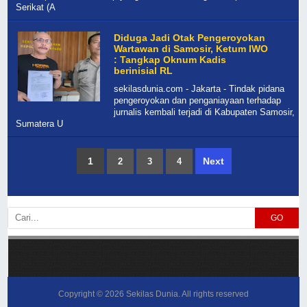
Serikat (A
Diduga Jadi Otak Pengeroyokan
Wartawan di Samosir, Ketum IWO
: Tangkap Oknum Kadis
berinisial RL
sekilasdunia.com - Jakarta - Tindak pidana
pengeroyokan dan penganiayaan terhadap
jurnalis kembali terjadi di Kabupaten Samosir,
Sumatera U
1
Next
2
3
4
GO
Copyright ©
2026
Sekilas Dunia
. All rights reserved