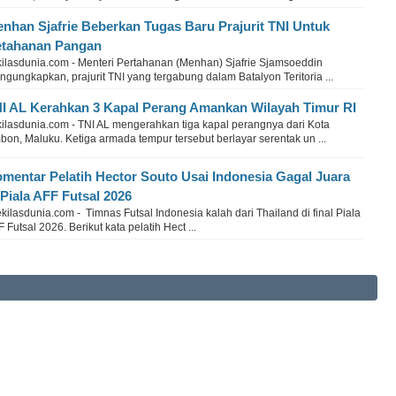
nhan Sjafrie Beberkan Tugas Baru Prajurit TNI Untuk
tahanan Pangan
kilasdunia.com - Menteri Pertahanan (Menhan) Sjafrie Sjamsoeddin
gungkapkan, prajurit TNI yang tergabung dalam Batalyon Teritoria ...
I AL Kerahkan 3 Kapal Perang Amankan Wilayah Timur RI
kilasdunia.com - TNI AL mengerahkan tiga kapal perangnya dari Kota
on, Maluku. Ketiga armada tempur tersebut berlayar serentak un ...
mentar Pelatih Hector Souto Usai Indonesia Gagal Juara
 Piala AFF Futsal 2026
ilasdunia.com - Timnas Futsal Indonesia kalah dari Thailand di final Piala
 Futsal 2026. Berikut kata pelatih Hect ...