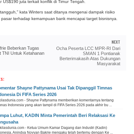
r US$190 juta terkait konflik di Timur Tengah.
tangguh," kata Winters saat ditanya mengenai dampak risiko
an pasar terhadap kemampuan bank mencapai target bisnisnya.
NEXT
frie Beberkan Tugas
Ocha Peserta LCC MPR-RI Dari
it TNI Untuk Ketahanan
SMAN 1 Pontianak
Berterimakasih Atas Dukungan
Masyarakat
s:
mentar Shayne Pattynama Usai Tak Dipanggil Timnas
donesia Di FIFA Series 2026
kilasdunia.com - Shayne Pattynama memberikan komentarnya tentang
nas Indonesia yang akan tampil di FIFA Series 2026 pada akhir bu ...
mpa Luhut, KADIN Minta Pemerintah Beri Relaksasi Ke
engusaha
kilasdunia.com - Ketua Umum Kamar Dagang dan Industri (Kadin)
donesia, Anindya Novyan Bakrie mengaku telah bertemu dengan Ke ...