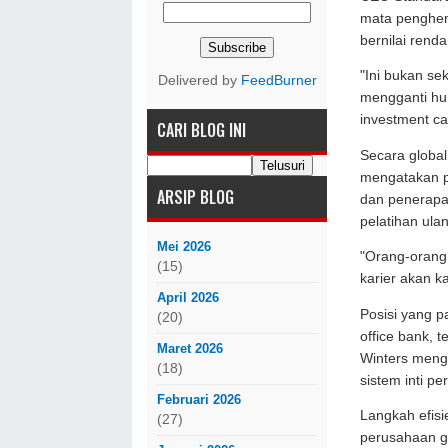
mata penghem
bernilai rend
"Ini bukan s
Delivered by
FeedBurner
mengganti hum
investment ca
CARI BLOG INI
Secara global
mengatakan p
ARSIP BLOG
dan penerapa
pelatihan ulan
Mei 2026
"Orang-orang 
(15)
karier akan k
April 2026
Posisi yang p
(20)
office bank, 
Maret 2026
Winters menga
(18)
sistem inti p
Februari 2026
Langkah efisi
(27)
perusahaan g