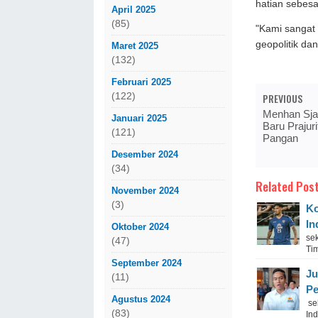
hatian sebesa
April 2025
(85)
"Kami sangat 
geopolitik d
Maret 2025
(132)
Februari 2025
(122)
PREVIOUS
Menhan Sja
Januari 2025
Baru Prajur
(121)
Pangan
Desember 2024
(34)
Related Post
November 2024
(3)
Ko
In
Oktober 2024
se
(47)
Tim
September 2024
Ju
(11)
P
Agustus 2024
se
(83)
In