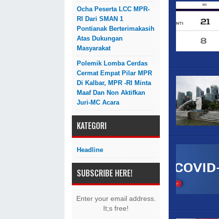
Ocha Peserta LCC MPR-
RI Dari SMAN 1
Pontianak Berterimakasih
Atas Dukungan
Masyarakat
Polemik Lomba Cerdas
Cermat Empat Pilar MPR
Di Kalbar, MPR -RI Minta
Maaf Dan Non Aktifkan
Juri-MC Acara
KATEGORI
Headline
SUBSCRIBE HERE!
Enter your email address.
It;s free!