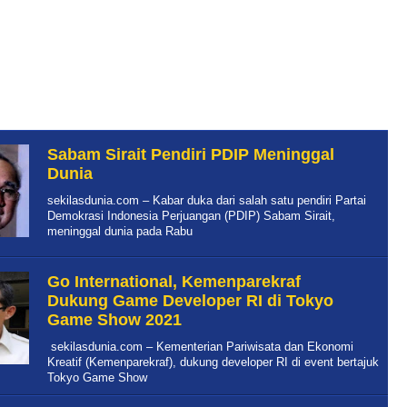
Sabam Sirait Pendiri PDIP Meninggal
Dunia
sekilasdunia.com – Kabar duka dari salah satu pendiri Partai
Demokrasi Indonesia Perjuangan (PDIP) Sabam Sirait,
meninggal dunia pada Rabu
Go International, Kemenparekraf
Dukung Game Developer RI di Tokyo
Game Show 2021
sekilasdunia.com – Kementerian Pariwisata dan Ekonomi
Kreatif (Kemenparekraf), dukung developer RI di event bertajuk
Tokyo Game Show