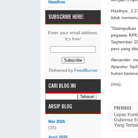
Headline
Hasilnya, 1.
SUBSCRIBE HERE!
tidak memenuhi
"Disimpulka
Enter your email address.
pegawai KPK 
It;s free!
September 20
pers yang dit
Alexander me
Aparatur Sip
Delivered by
FeedBurner
bukan karena
CARI BLOG INI
(ims)
ARSIP BLOG
PREVIOUS
Lepas Kont
Gubernur E
Mei 2026
Yang Terba
(15)
April 2026