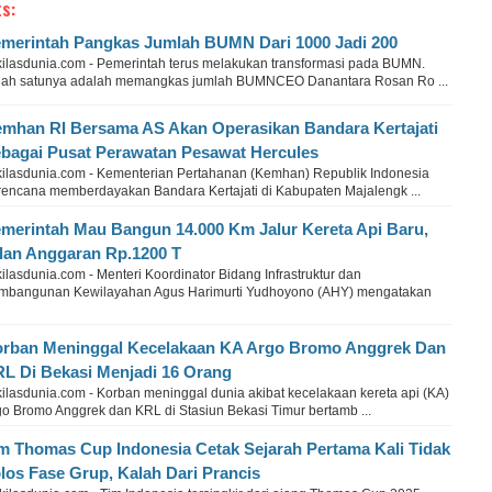
s:
merintah Pangkas Jumlah BUMN Dari 1000 Jadi 200
kilasdunia.com - Pemerintah terus melakukan transformasi pada BUMN.
lah satunya adalah memangkas jumlah BUMNCEO Danantara Rosan Ro ...
mhan RI Bersama AS Akan Operasikan Bandara Kertajati
bagai Pusat Perawatan Pesawat Hercules
kilasdunia.com - Kementerian Pertahanan (Kemhan) Republik Indonesia
rencana memberdayakan Bandara Kertajati di Kabupaten Majalengk ...
merintah Mau Bangun 14.000 Km Jalur Kereta Api Baru,
lan Anggaran Rp.1200 T
ilasdunia.com - Menteri Koordinator Bidang Infrastruktur dan
mbangunan Kewilayahan Agus Harimurti Yudhoyono (AHY) mengatakan
rban Meninggal Kecelakaan KA Argo Bromo Anggrek Dan
L Di Bekasi Menjadi 16 Orang
kilasdunia.com - Korban meninggal dunia akibat kecelakaan kereta api (KA)
go Bromo Anggrek dan KRL di Stasiun Bekasi Timur bertamb ...
m Thomas Cup Indonesia Cetak Sejarah Pertama Kali Tidak
los Fase Grup, Kalah Dari Prancis