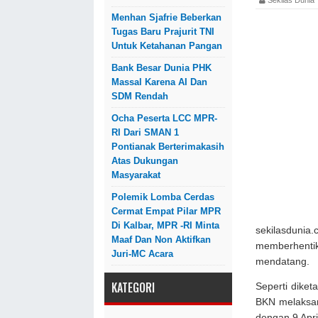
Menhan Sjafrie Beberkan
Tugas Baru Prajurit TNI
Untuk Ketahanan Pangan
Bank Besar Dunia PHK
Massal Karena AI Dan
SDM Rendah
Ocha Peserta LCC MPR-
RI Dari SMAN 1
Pontianak Berterimakasih
Atas Dukungan
Masyarakat
Polemik Lomba Cerdas
Cermat Empat Pilar MPR
Di Kalbar, MPR -RI Minta
sekilasdun
Maaf Dan Non Aktifkan
memberhentik
Juri-MC Acara
mendatang.
KATEGORI
Seperti dike
BKN melaksa
dengan 9 Apr