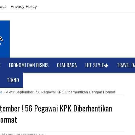
act
Privacy Policy
K
EKONOMI DAN BISNIS
OLAHRAGA
LIFE STYLE
TRAVEL D
TEKNO
ne
»
Akhir September ! 56 Pegawai KPK Diberhentikan Dengan Hormat
ptember ! 56 Pegawai KPK Diberhentikan
Hormat
ia
Sabtu, 18 September 2021