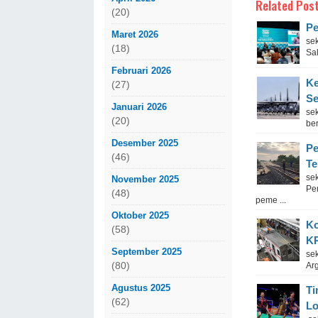
Related Post
(20)
Pe
Maret 2026
se
(18)
Sa
Februari 2026
Ke
(27)
Se
Januari 2026
se
(20)
be
Desember 2025
Pe
(46)
Te
sek
November 2025
Pe
(48)
peme ...
Oktober 2025
Ko
(58)
KR
September 2025
se
(80)
Ar
Agustus 2025
Ti
(62)
Lo