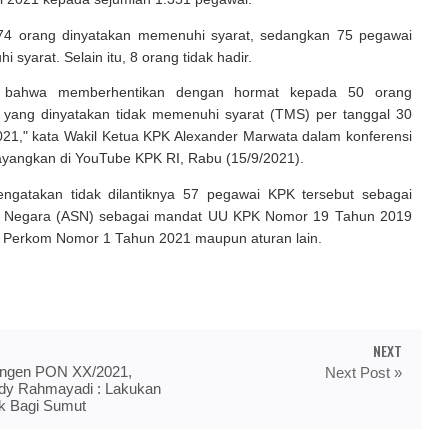
274 orang dinyatakan memenuhi syarat, sedangkan 75 pegawai
 syarat. Selain itu, 8 orang tidak hadir.
n bahwa memberhentikan dengan hormat kepada 50 orang
yang dinyatakan tidak memenuhi syarat (TMS) per tanggal 30
21," kata Wakil Ketua KPK Alexander Marwata dalam konferensi
ayangkan di YouTube KPK RI, Rabu (15/9/2021).
ngatakan tidak dilantiknya 57 pegawai KPK tersebut sebagai
il Negara (ASN) sebagai mandat UU KPK Nomor 19 Tahun 2019
 Perkom Nomor 1 Tahun 2021 maupun aturan lain.
NEXT
ingen PON XX/2021,
Next Post »
dy Rahmayadi : Lakukan
ik Bagi Sumut