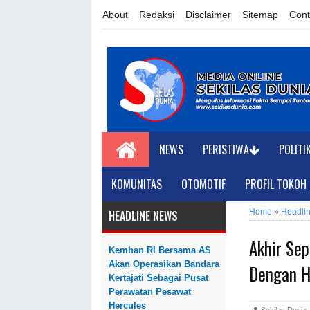
About
Redaksi
Disclaimer
Sitemap
Cont
NEWS
PERISTIWA
POLITI
KOMUNITAS
OTOMOTIF
PROFIL TOKOH
Home
»
Headli
HEADLINE NEWS
Akhir Se
Kemhan RI Bersama AS
Akan Operasikan Bandara
Dengan 
Kertajati Sebagai Pusat
Perawatan Pesawat
Hercules
Sekilas Dun