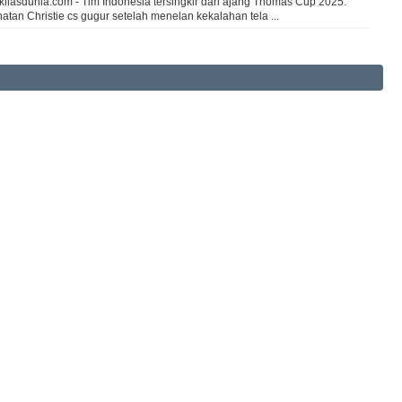
kilasdunia.com - Tim Indonesia tersingkir dari ajang Thomas Cup 2025.
atan Christie cs gugur setelah menelan kekalahan tela ...