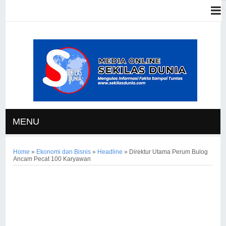
MENU
Home
»
Ekonomi dan Bisnis
»
Headline
»
Direktur Utama Perum Bulog
Ancam Pecat 100 Karyawan