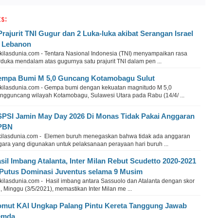
s:
Prajurit TNI Gugur dan 2 Luka-luka akibat Serangan Israel
 Lebanon
kilasdunia.com - Tentara Nasional Indonesia (TNI) menyampaikan rasa
duka mendalam atas gugurnya satu prajurit TNI dalam pen ...
mpa Bumi M 5,0 Guncang Kotamobagu Sulut
kilasdunia.com - Gempa bumi dengan kekuatan magnitudo M 5,0
ngguncang wilayah Kotamobagu, Sulawesi Utara pada Rabu (14/4/ ...
PSI Jamin May Day 2026 Di Monas Tidak Pakai Anggaran
PBN
kilasdunia.com - Elemen buruh menegaskan bahwa tidak ada anggaran
gara yang digunakan untuk pelaksanaan perayaan hari buruh ...
sil Imbang Atalanta, Inter Milan Rebut Scudetto 2020-2021
Putus Dominasi Juventus selama 9 Musim
kilasdunia.com - Hasil imbang antara Sassuolo dan Atalanta dengan skor
, Minggu (3/5/2021), memastikan Inter Milan me ...
mut KAI Ungkap Palang Pintu Kereta Tanggung Jawab
emda