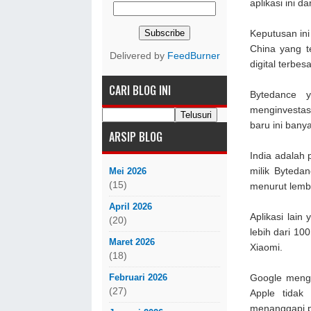
aplikasi ini d
Keputusan in
China yang t
Delivered by
FeedBurner
digital terbesa
CARI BLOG INI
Bytedance y
menginvestasi
baru ini bany
ARSIP BLOG
India adalah p
Mei 2026
milik Bytedan
(15)
menurut lemba
April 2026
Aplikasi lain
(20)
lebih dari 10
Maret 2026
Xiaomi.
(18)
Februari 2026
Google menga
(27)
Apple tidak
menanggapi p