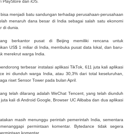
ari PlayStore dan iOS.
i bisa menjadi batu sandungan terhadap perusahaan-perusahaan
elah menaruh dana besar di India sebagai salah satu ekonomi
r di dunia.
ang berkantor pusat di Beijing memiliki rencana untuk
kan US$ 1 miliar di India, membuka pusat data lokal, dan baru-
ak merekrut warga India.
endorong terbesar instalasi aplikasi TikTok, 611 juta kali aplikasi
ce ini diunduh warga India, atau 30,3% dari total keseluruhan,
ga riset Sensor Tower pada bulan April.
 yang telah dilarang adalah WeChat Tencent, yang telah diunduh
0 juta kali di Android Google, Browser UC Alibaba dan dua aplikasi
takan masih menunggu perintah pemerintah India, sementara
 menanggapi permintaan komentar. Bytedance tidak segera
ermintaan komentar.