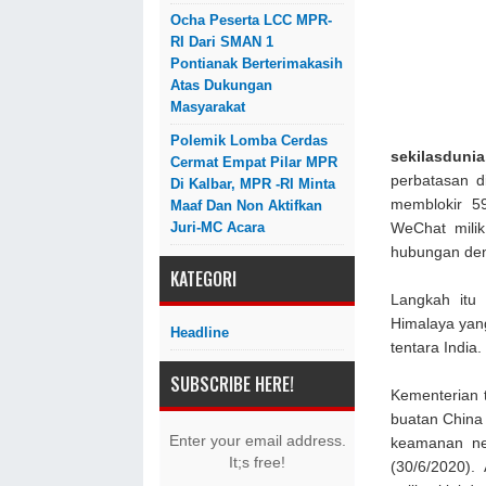
Ocha Peserta LCC MPR-
RI Dari SMAN 1
Pontianak Berterimakasih
Atas Dukungan
Masyarakat
Polemik Lomba Cerdas
sekilasdunia
Cermat Empat Pilar MPR
perbatasan d
Di Kalbar, MPR -RI Minta
memblokir 59
Maaf Dan Non Aktifkan
Juri-MC Acara
WeChat mili
hubungan den
KATEGORI
Langkah itu 
Himalaya yan
Headline
tentara India.
SUBSCRIBE HERE!
Kementerian t
buatan China 
Enter your email address.
keamanan neg
It;s free!
(30/6/2020)