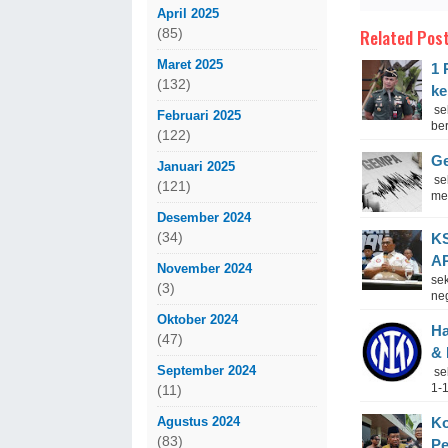
April 2025
Related Post
(85)
Maret 2025
1 
(132)
ke
se
Februari 2025
ber
(122)
Ge
Januari 2025
se
(121)
me
Desember 2024
(34)
KS
A
November 2024
se
(3)
ne
Oktober 2024
Ha
(47)
& 
September 2024
se
1-1
(11)
Agustus 2024
Ko
(83)
P