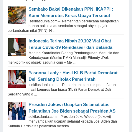
Sembako Bakal Dikenakan PPN, IKAPPI :
Kami Memprotes Keras Upaya Tersebut
sekilasdunia.com – Pemerintah berencana menjadikan
bahan pokok atau sembako sebagai obyek pajak
pertambahan nilai (PPN). H ...
Indonesia Terima Hibah 20.102 Vial Obat
Terapi Covid-19 Remdesivir dari Belanda
Menteri Koordinator Bidang Pembangunan Manusia dan
Kebudayaan (Menko PMK) Muhadjir Effendy. /Dok.
menkopmk.go.id/sekilasdunia.com – Me ...
Yasonna Laoly : Hasil KLB Partai Demokrat
Deli Serdang Ditolak Pemerintah
sekilasdunia.com - Pemerintah menolak pendaftaran
hasil kongres luar biasa (KLB) Partai Demokrat Deli
Serdang yang d ...
Presiden Jokowi Ucapkan Selamat atas
Pelantikan Joe Biden sebagai Presiden AS
sekilasdunia.com – Presiden Joko Widodo (Jokowi)
menyampaikan ucapan selamat kepada Joe Biden dan
Kamala Harris atas pelantikan mereka ...