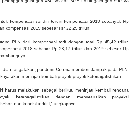
 pelanggan golongan 450 VA dan 50% untuk golongan 900 VA
 untuk kompensasi sendiri terdiri kompensasi 2018 sebanyak Rp
 dan kompensasi 2019 sebesar RP 22,25 triliun.
utang PLN dari kompensasi tarif dengan total Rp 45,42 triliun
 kompensasi 2018 sebesar Rp 23,17 triliun dan 2019 sebesar Rp
," sambungnya.
u, dia mengatakan, pandemi Corona memberi dampak pada PLN.
aknya akan meninjau kembali proyek-proyek ketenagalistrikan.
N harus melakukan sebagai berikut, meninjau kembali rencana
royek ketenagalistrikan dengan menyesuaikan proyeksi
eban dan kondisi terkini," ungkapnya.