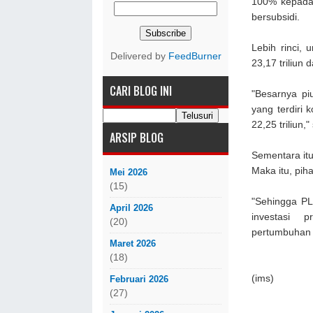
100% kepada
bersubsidi.
Lebih rinci,
Delivered by
FeedBurner
23,17 triliun
CARI BLOG INI
"Besarnya pi
yang terdiri
22,25 triliun
ARSIP BLOG
Sementara it
Maka itu, pih
Mei 2026
(15)
"Sehingga PL
April 2026
investasi p
(20)
pertumbuhan b
Maret 2026
(18)
(ims)
Februari 2026
(27)