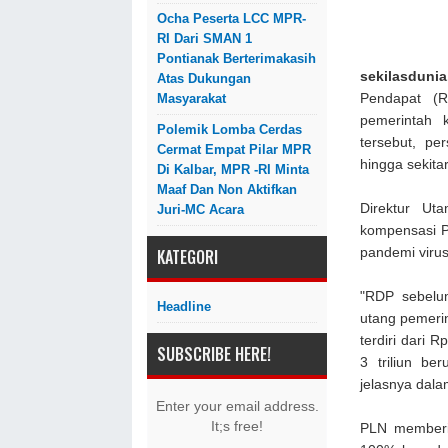
Ocha Peserta LCC MPR-
RI Dari SMAN 1
Pontianak Berterimakasih
sekilasdunia
Atas Dukungan
Pendapat (R
Masyarakat
pemerintah
Polemik Lomba Cerdas
tersebut, p
Cermat Empat Pilar MPR
hingga sekitar
Di Kalbar, MPR -RI Minta
Maaf Dan Non Aktifkan
Direktur Uta
Juri-MC Acara
kompensasi PL
pandemi viru
KATEGORI
"RDP sebelum
Headline
utang pemerin
terdiri dari R
SUBSCRIBE HERE!
3 triliun be
jelasnya dala
Enter your email address.
It;s free!
PLN memberika