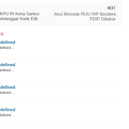
NEXT
 KPU RI Kena Sanksi
Aksi Menolak RUU HIP Bendera
Melanggar Kode Etik
PDIP Dibakar
s:
defined
efined ...
defined
efined ...
defined
efined ...
defined
efined ...