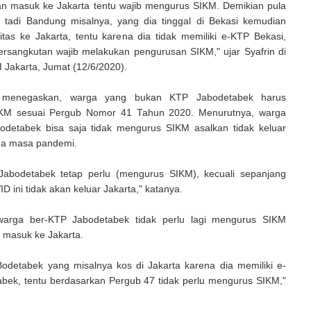
n masuk ke Jakarta tentu wajib mengurus SIKM. Demikian pula
 tadi Bandung misalnya, yang dia tinggal di Bekasi kemudian
itas ke Jakarta, tentu karena dia tidak memiliki e-KTP Bekasi,
rsangkutan wajib melakukan pengurusan SIKM," ujar Syafrin di
I Jakarta, Jumat (12/6/2020).
n menegaskan, warga yang bukan KTP Jabodetabek harus
KM sesuai Pergub Nomor 41 Tahun 2020. Menurutnya, warga
detabek bisa saja tidak mengurus SIKM asalkan tidak keluar
ma masa pandemi.
abodetabek tetap perlu (mengurus SIKM), kecuali sepanjang
 ini tidak akan keluar Jakarta," katanya.
warga ber-KTP Jabodetabek tidak perlu lagi mengurus SIKM
k masuk ke Jakarta.
Bodetabek yang misalnya kos di Jakarta karena dia memiliki e-
bek, tentu berdasarkan Pergub 47 tidak perlu mengurus SIKM,"