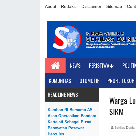
About
Redaksi
Disclaimer
Sitemap
Cont
NEWS
PERISTIWA
POLITI
KOMUNITAS
OTOMOTIF
PROFIL TOKOH
HEADLINE NEWS
Warga Lu
SIKM
Kemhan RI Bersama AS
Akan Operasikan Bandara
Kertajati Sebagai Pusat
Sekilas Dun
Perawatan Pesawat
Hercules