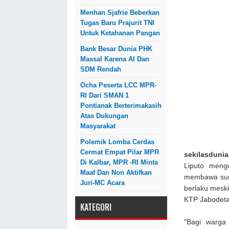
Menhan Sjafrie Beberkan
Tugas Baru Prajurit TNI
Untuk Ketahanan Pangan
Bank Besar Dunia PHK
Massal Karena AI Dan
SDM Rendah
Ocha Peserta LCC MPR-
RI Dari SMAN 1
Pontianak Berterimakasih
Atas Dukungan
Masyarakat
Polemik Lomba Cerdas
Cermat Empat Pilar MPR
sekilasdunia
Di Kalbar, MPR -RI Minta
Liputo men
Maaf Dan Non Aktifkan
membawa surat
Juri-MC Acara
berlaku meski
KTP Jabodeta
KATEGORI
"Bagi warga 