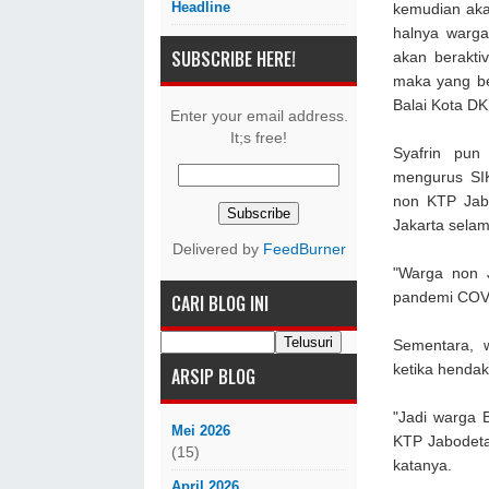
Headline
kemudian aka
halnya warga
SUBSCRIBE HERE!
akan beraktiv
maka yang be
Balai Kota DK
Enter your email address.
It;s free!
Syafrin pu
mengurus SI
non KTP Jabo
Jakarta sela
Delivered by
FeedBurner
"Warga non J
pandemi COVID
CARI BLOG INI
Sementara, 
ketika henda
ARSIP BLOG
"Jadi warga 
Mei 2026
KTP Jabodeta
(15)
katanya.
April 2026