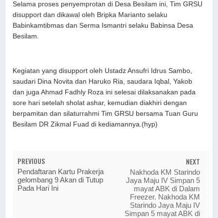
Selama proses penyemprotan di Desa Besilam ini, Tim GRSU
disupport dan dikawal oleh Bripka Marianto selaku
Babinkamtibmas dan Serma Ismantri selaku Babinsa Desa
Besilam.
Kegiatan yang disupport oleh Ustadz Ansufri Idrus Sambo,
saudari Dina Novita dan Haruko Ria, saudara Iqbal, Yakob
dan juga Ahmad Fadhly Roza ini selesai dilaksanakan pada
sore hari setelah sholat ashar, kemudian diakhiri dengan
berpamitan dan silaturrahmi Tim GRSU bersama Tuan Guru
Besilam DR Zikmal Fuad di kediamannya.(hyp)
PREVIOUS
NEXT
Pendaftaran Kartu Prakerja
Nakhoda KM Starindo
gelombang 9 Akan di Tutup
Jaya Maju IV Simpan 5
Pada Hari Ini
mayat ABK di Dalam
Freezer. Nakhoda KM
Starindo Jaya Maju IV
Simpan 5 mayat ABK di