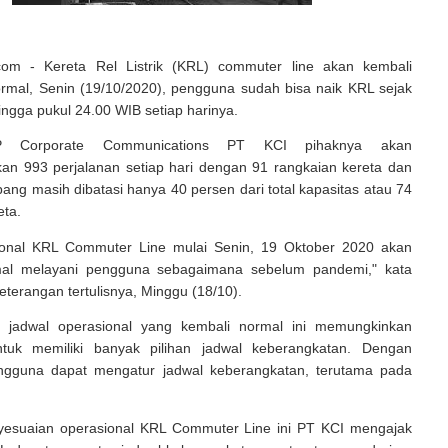
.com - Kereta Rel Listrik (KRL) commuter line akan kembali
ormal, Senin (19/10/2020), pengguna sudah bisa naik KRL sejak
ingga pukul 24.00 WIB setiap harinya.
P Corporate Communications PT KCI pihaknya akan
an 993 perjalanan setiap hari dengan 91 rangkaian kereta dan
ng masih dibatasi hanya 40 persen dari total kapasitas atau 74
eta.
ional KRL Commuter Line mulai Senin, 19 Oktober 2020 akan
mal melayani pengguna sebagaimana sebelum pandemi," kata
terangan tertulisnya, Minggu (18/10).
, jadwal operasional yang kembali normal ini memungkinkan
tuk memiliki banyak pilihan jadwal keberangkatan. Dengan
ngguna dapat mengatur jadwal keberangkatan, terutama pada
esuaian operasional KRL Commuter Line ini PT KCI mengajak