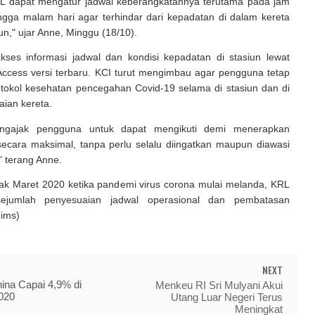
 dapat mengatur jadwal keberangkatannya terutama pada jam
ngga malam hari agar terhindar dari kepadatan di dalam kereta
n," ujar Anne, Minggu (18/10).
ses informasi jadwal dan kondisi kepadatan di stasiun lewat
Access versi terbaru. KCI turut mengimbau agar pengguna tetap
tokol kesehatan pencegahan Covid-19 selama di stasiun dan di
ian kereta.
gajak pengguna untuk dapat mengikuti demi menerapkan
secara maksimal, tanpa perlu selalu diingatkan maupun diawasi
" terang Anne.
jak Maret 2020 ketika pandemi virus corona mulai melanda, KRL
ejumlah penyesuaian jadwal operasional dan pembatasan
ims)
NEXT
ina Capai 4,9% di
Menkeu RI Sri Mulyani Akui
2020
Utang Luar Negeri Terus
Meningkat