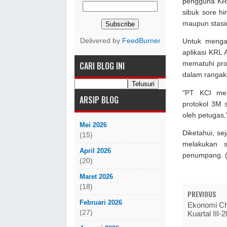
pengguna KRL
sibuk sore hi
maupun stasiu
Delivered by
FeedBurner
Untuk mengak
aplikasi KRL 
CARI BLOG INI
mematuhi pro
dalam rangaka
"PT KCI men
ARSIP BLOG
protokol 3M 
oleh petugas,
Mei 2026
Diketahui, se
(15)
melakukan s
April 2026
penumpang. (
(20)
Maret 2026
(18)
PREVIOUS
Februari 2026
Ekonomi Ch
(27)
Kuartal III-