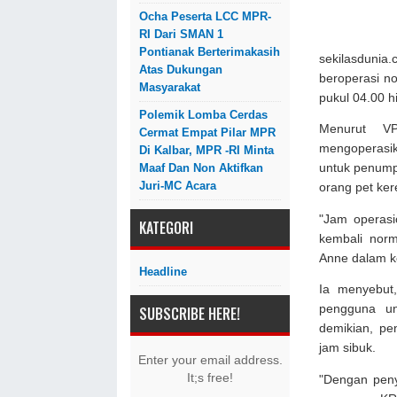
Ocha Peserta LCC MPR-
RI Dari SMAN 1
Pontianak Berterimakasih
sekilasdunia
Atas Dukungan
beroperasi n
Masyarakat
pukul 04.00 h
Polemik Lomba Cerdas
Menurut V
Cermat Empat Pilar MPR
mengoperasik
Di Kalbar, MPR -RI Minta
Maaf Dan Non Aktifkan
untuk penumpa
Juri-MC Acara
orang pet ker
"Jam operas
KATEGORI
kembali nor
Anne dalam ke
Headline
Ia menyebut
pengguna un
SUBSCRIBE HERE!
demikian, pe
jam sibuk.
Enter your email address.
It;s free!
"Dengan peny