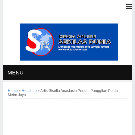
MENU
Home
»
Headline
»
Artis Gisella Anastasia Penuhi Panggilan Polda
Metro Jaya