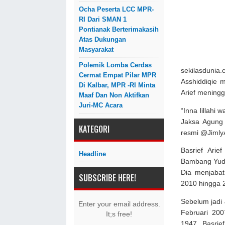
Ocha Peserta LCC MPR-
RI Dari SMAN 1
Pontianak Berterimakasih
Atas Dukungan
Masyarakat
Polemik Lomba Cerdas
sekilasdun
Cermat Empat Pilar MPR
Asshiddiqie 
Di Kalbar, MPR -RI Minta
Arief meningg
Maaf Dan Non Aktifkan
Juri-MC Acara
“Inna lillahi 
Jaksa Agung 
KATEGORI
resmi @JimlyA
Basrief Arie
Headline
Bambang Yud
Dia menjabat
SUBSCRIBE HERE!
2010 hingga 
Sebelum jadi 
Enter your email address.
Februari 200
It;s free!
1947. Basrief