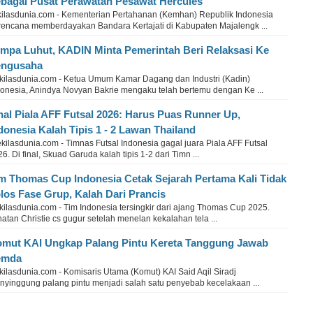
bagai Pusat Perawatan Pesawat Hercules
kilasdunia.com - Kementerian Pertahanan (Kemhan) Republik Indonesia
rencana memberdayakan Bandara Kertajati di Kabupaten Majalengk ...
mpa Luhut, KADIN Minta Pemerintah Beri Relaksasi Ke
engusaha
kilasdunia.com - Ketua Umum Kamar Dagang dan Industri (Kadin)
donesia, Anindya Novyan Bakrie mengaku telah bertemu dengan Ke ...
nal Piala AFF Futsal 2026: Harus Puas Runner Up,
donesia Kalah Tipis 1 - 2 Lawan Thailand
ilasdunia.com - Timnas Futsal Indonesia gagal juara Piala AFF Futsal
6. Di final, Skuad Garuda kalah tipis 1-2 dari Timn ...
m Thomas Cup Indonesia Cetak Sejarah Pertama Kali Tidak
los Fase Grup, Kalah Dari Prancis
kilasdunia.com - Tim Indonesia tersingkir dari ajang Thomas Cup 2025.
atan Christie cs gugur setelah menelan kekalahan tela ...
mut KAI Ungkap Palang Pintu Kereta Tanggung Jawab
emda
ilasdunia.com - Komisaris Utama (Komut) KAI Said Aqil Siradj
nyinggung palang pintu menjadi salah satu penyebab kecelakaan ...