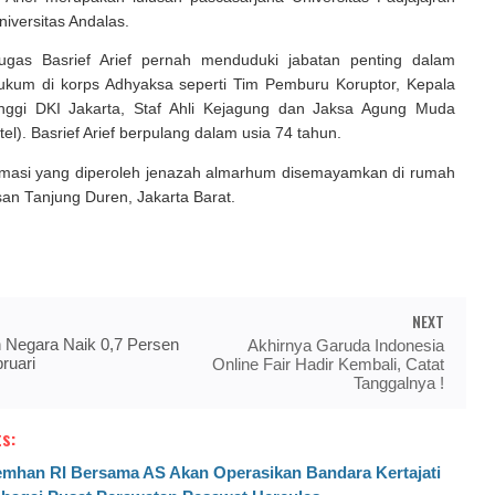
iversitas Andalas.
ugas Basrief Arief pernah menduduki jabatan penting dalam
kum di korps Adhyaksa seperti Tim Pemburu Koruptor, Kepala
nggi DKI Jakarta, Staf Ahli Kejagung dan Jaksa Agung Muda
itel). Basrief Arief berpulang dalam usia 74 tahun.
rmasi yang diperoleh jenazah almarhum disemayamkan di rumah
an Tanjung Duren, Jakarta Barat.
NEXT
 Negara Naik 0,7 Persen
Akhirnya Garuda Indonesia
ruari
Online Fair Hadir Kembali, Catat
Tanggalnya !
s:
mhan RI Bersama AS Akan Operasikan Bandara Kertajati