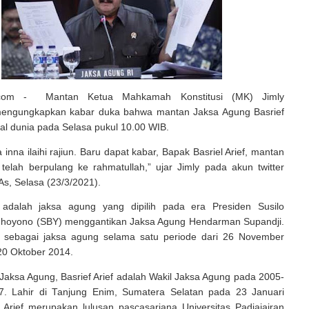
ia.com - Mantan Ketua Mahkamah Konstitusi (MK) Jimly
mengungkapkan kabar duka bahwa mantan Jaksa Agung Basrief
al dunia pada Selasa pukul 10.00 WIB.
wa inna ilaihi rajiun. Baru dapat kabar, Bapak Basriel Arief, mantan
telah berpulang ke rahmatullah,” ujar Jimly pada akun twitter
s, Selasa (23/3/2021).
f adalah jaksa agung yang dipilih pada era Presiden Susilo
hoyono (SBY) menggantikan Jaksa Agung Hendarman Supandji.
 sebagai jaksa agung selama satu periode dari 26 November
20 Oktober 2014.
Jaksa Agung, Basrief Arief adalah Wakil Jaksa Agung pada 2005-
7. Lahir di Tanjung Enim, Sumatera Selatan pada 23 Januari
 Arief merupakan lulusan pascasarjana Universitas Padjajajran