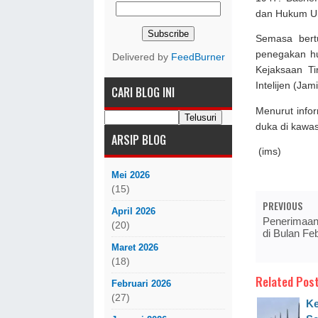
dan Hukum Un
Semasa bert
penegakan hu
Delivered by
FeedBurner
Kejaksaan Ti
Intelijen (Jam
CARI BLOG INI
Menurut info
duka di kawas
ARSIP BLOG
(ims)
Mei 2026
(15)
PREVIOUS
April 2026
Penerimaan
(20)
di Bulan Feb
Maret 2026
(18)
Related Post
Februari 2026
(27)
Ke