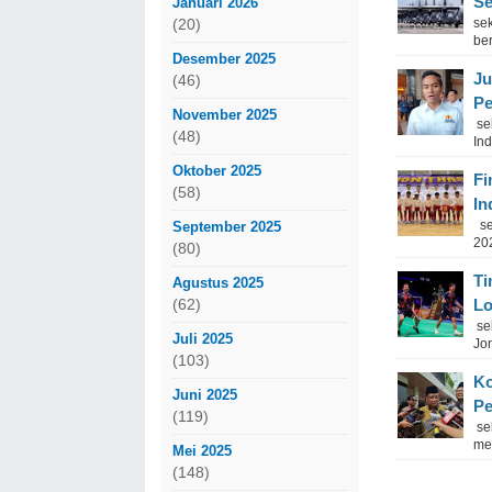
Se
Januari 2026
se
(20)
be
Desember 2025
Ju
(46)
P
November 2025
se
(48)
In
Oktober 2025
Fi
(58)
In
sek
September 2025
202
(80)
Ti
Agustus 2025
Lo
(62)
se
Juli 2025
Jon
(103)
Ko
Juni 2025
P
(119)
sek
me
Mei 2025
(148)