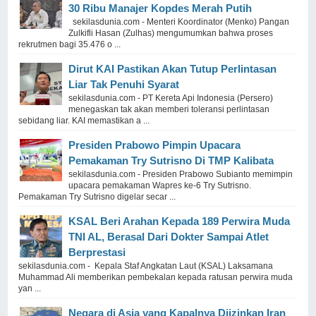
30 Ribu Manajer Kopdes Merah Putih
sekilasdunia.com - Menteri Koordinator (Menko) Pangan
Zulkifli Hasan (Zulhas) mengumumkan bahwa proses
rekrutmen bagi 35.476 o ...
Dirut KAI Pastikan Akan Tutup Perlintasan
Liar Tak Penuhi Syarat
sekilasdunia.com - PT Kereta Api Indonesia (Persero)
menegaskan tak akan memberi toleransi perlintasan
sebidang liar. KAI memastikan a ...
Presiden Prabowo Pimpin Upacara
Pemakaman Try Sutrisno Di TMP Kalibata
sekilasdunia.com - Presiden Prabowo Subianto memimpin
upacara pemakaman Wapres ke-6 Try Sutrisno.
Pemakaman Try Sutrisno digelar secar ...
KSAL Beri Arahan Kepada 189 Perwira Muda
TNI AL, Berasal Dari Dokter Sampai Atlet
Berprestasi
sekilasdunia.com - Kepala Staf Angkatan Laut (KSAL) Laksamana
Muhammad Ali memberikan pembekalan kepada ratusan perwira muda
yan ...
Negara di Asia yang Kapalnya Diizinkan Iran