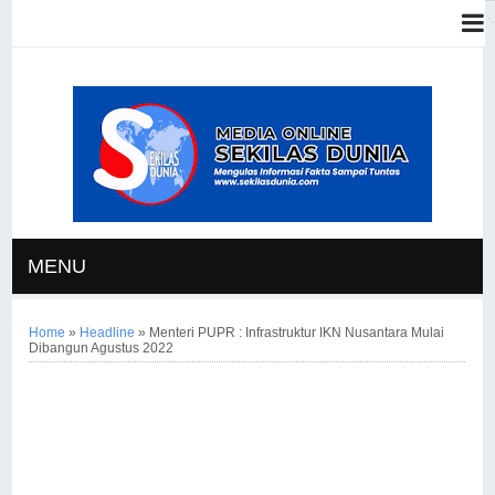
MENU
Home
»
Headline
»
Menteri PUPR : Infrastruktur IKN Nusantara Mulai
Dibangun Agustus 2022