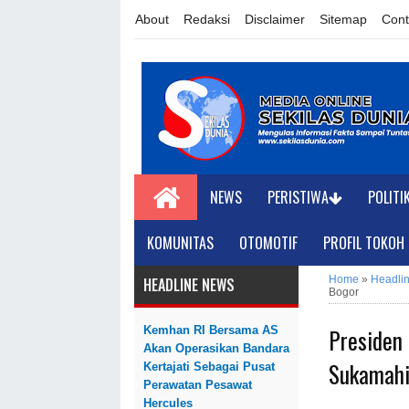
About
Redaksi
Disclaimer
Sitemap
Cont
NEWS
PERISTIWA
POLITI
KOMUNITAS
OTOMOTIF
PROFIL TOKOH
Home
»
Headli
HEADLINE NEWS
Bogor
Presiden
Kemhan RI Bersama AS
Akan Operasikan Bandara
Sukamahi
Kertajati Sebagai Pusat
Perawatan Pesawat
Hercules