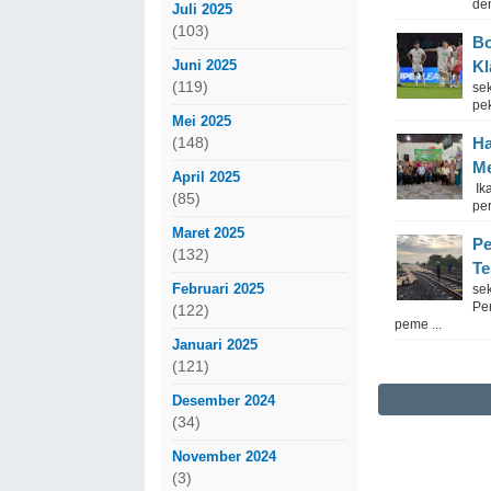
den
Juli 2025
(103)
Bo
Juni 2025
Kl
(119)
se
pe
Mei 2025
Ha
(148)
Me
April 2025
Ika
(85)
pe
Maret 2025
Pe
(132)
Te
Februari 2025
sek
Pe
(122)
peme ...
Januari 2025
(121)
Desember 2024
(34)
November 2024
(3)