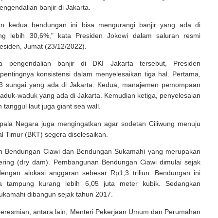
gendalian banjir di Jakarta.
an kedua bendungan ini bisa mengurangi banjir yang ada di
ng lebih 30,6%," kata Presiden Jokowi dalam saluran resmi
residen, Jumat (23/12/2022).
 pengendalian banjir di DKI Jakarta tersebut, Presiden
entingnya konsistensi dalam menyelesaikan tiga hal. Pertama,
13 sungai yang ada di Jakarta. Kedua, manajemen pemompaan
aduk-waduk yang ada di Jakarta. Kemudian ketiga, penyelesaian
anggul laut juga giant sea wall.
Kepala Negara juga mengingatkan agar sodetan Ciliwung menuju
al Timur (BKT) segera diselesaikan.
 Bendungan Ciawi dan Bendungan Sukamahi yang merupakan
ring (dry dam). Pembangunan Bendungan Ciawi dimulai sejak
engan alokasi anggaran sebesar Rp1,3 triliun. Bendungan ini
ya tampung kurang lebih 6,05 juta meter kubik. Sedangkan
kamahi dibangun sejak tahun 2017.
peresmian, antara lain, Menteri Pekerjaan Umum dan Perumahan