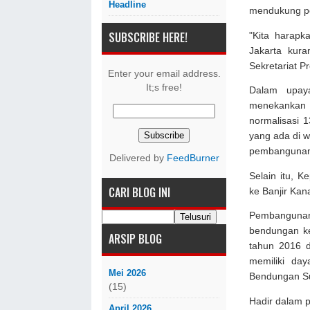
Headline
mendukung pen
SUBSCRIBE HERE!
"Kita harapk
Jakarta kura
Sekretariat P
Enter your email address.
It;s free!
Dalam upaya
menekankan p
normalisasi 
yang ada di w
pembangunan t
Delivered by
FeedBurner
Selain itu, 
CARI BLOG INI
ke Banjir Kan
Pembangunan
bendungan ke
ARSIP BLOG
tahun 2016 d
memiliki da
Mei 2026
Bendungan Su
(15)
Hadir dalam 
April 2026