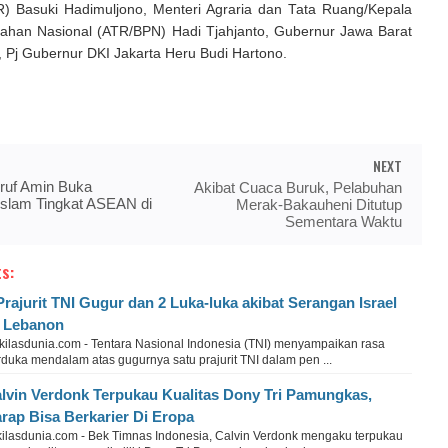
) Basuki Hadimuljono, Menteri Agraria dan Tata Ruang/Kepala
ahan Nasional (ATR/BPN) Hadi Tjahjanto, Gubernur Jawa Barat
 Pj Gubernur DKI Jakarta Heru Budi Hartono.
NEXT
ruf Amin Buka
Akibat Cuaca Buruk, Pelabuhan
Islam Tingkat ASEAN di
Merak-Bakauheni Ditutup
Sementara Waktu
s:
Prajurit TNI Gugur dan 2 Luka-luka akibat Serangan Israel
 Lebanon
kilasdunia.com - Tentara Nasional Indonesia (TNI) menyampaikan rasa
duka mendalam atas gugurnya satu prajurit TNI dalam pen ...
lvin Verdonk Terpukau Kualitas Dony Tri Pamungkas,
rap Bisa Berkarier Di Eropa
kilasdunia.com - Bek Timnas Indonesia, Calvin Verdonk mengaku terpukau