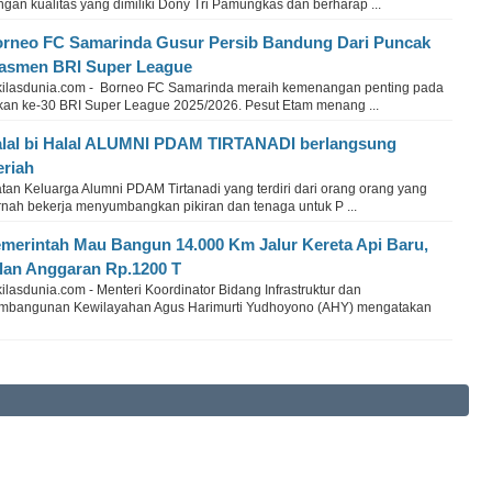
gan kualitas yang dimiliki Dony Tri Pamungkas dan berharap ...
rneo FC Samarinda Gusur Persib Bandung Dari Puncak
asmen BRI Super League
kilasdunia.com - Borneo FC Samarinda meraih kemenangan penting pada
kan ke-30 BRI Super League 2025/2026. Pesut Etam menang ...
lal bi Halal ALUMNI PDAM TIRTANADI berlangsung
riah
tan Keluarga Alumni PDAM Tirtanadi yang terdiri dari orang orang yang
rnah bekerja menyumbangkan pikiran dan tenaga untuk P ...
merintah Mau Bangun 14.000 Km Jalur Kereta Api Baru,
lan Anggaran Rp.1200 T
ilasdunia.com - Menteri Koordinator Bidang Infrastruktur dan
mbangunan Kewilayahan Agus Harimurti Yudhoyono (AHY) mengatakan