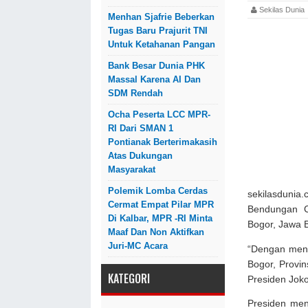
Sekilas Dun
Menhan Sjafrie Beberkan
Tugas Baru Prajurit TNI
Untuk Ketahanan Pangan
Bank Besar Dunia PHK
Massal Karena AI Dan
SDM Rendah
Ocha Peserta LCC MPR-
RI Dari SMAN 1
Pontianak Berterimakasih
Atas Dukungan
Masyarakat
Polemik Lomba Cerdas
sekilasdun
Cermat Empat Pilar MPR
Bendungan C
Di Kalbar, MPR -RI Minta
Bogor, Jawa B
Maaf Dan Non Aktifkan
Juri-MC Acara
“Dengan meng
Bogor, Provin
KATEGORI
Presiden Joko
Presiden me