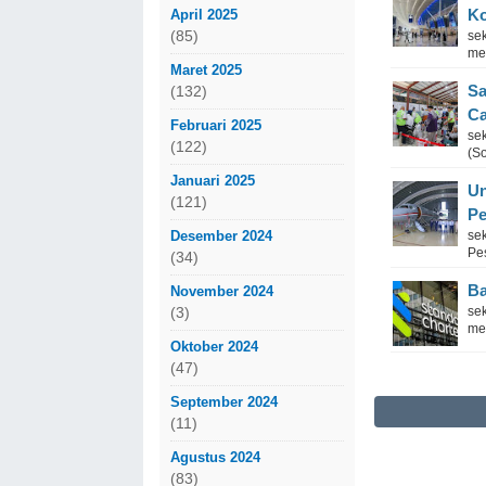
Ko
April 2025
(85)
se
me
Maret 2025
Sa
(132)
Ca
Februari 2025
sek
(122)
(S
Januari 2025
Un
(121)
Pe
Desember 2024
se
Pes
(34)
Ba
November 2024
se
(3)
men
Oktober 2024
(47)
September 2024
(11)
Agustus 2024
(83)