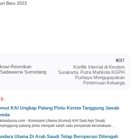
un Baru 2023.
NEXT
okowi Resmikan
Konflik Internal di Keraton
 Sadawarna Sumedang
Surakarta, Putra Mahkota KGPH
Purbaya Mengupayakan
Pertemuan Keluarga
s:
mut KAI Ungkap Palang Pintu Kereta Tanggung Jawab
emda
ilasdunia.com - Komisaris Utama (Komut) KAI Said Aqil Siradj
nyinggung palang pintu menjadi salah satu penyebab kecelakaan ...
ndara Utama Di Arab Saudi Tetap Beroperasi Ditengah