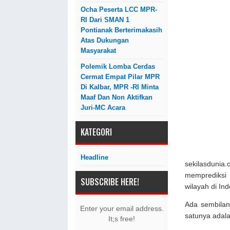
Ocha Peserta LCC MPR-
RI Dari SMAN 1
Pontianak Berterimakasih
Atas Dukungan
Masyarakat
Polemik Lomba Cerdas
Cermat Empat Pilar MPR
Di Kalbar, MPR -RI Minta
Maaf Dan Non Aktifkan
Juri-MC Acara
KATEGORI
Headline
sekilasdunia
memprediksi 
SUBSCRIBE HERE!
wilayah di In
Ada sembilan
Enter your email address.
satunya adal
It;s free!