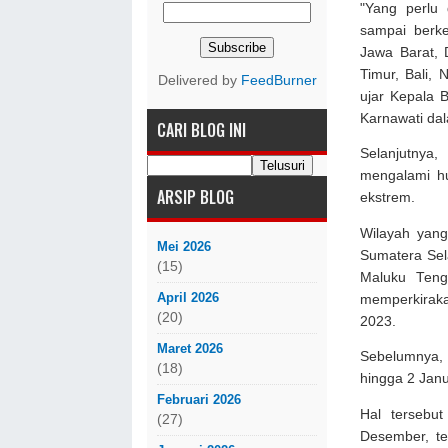
"Yang perlu 
sampai berke
Jawa Barat, 
Timur, Bali,
Delivered by
FeedBurner
ujar Kepala B
Karnawati dal
CARI BLOG INI
Selanjutnya
mengalami hu
ARSIP BLOG
ekstrem.
Wilayah yang
Mei 2026
Sumatera Sela
(15)
Maluku Ten
April 2026
memperkirak
(20)
2023.
Maret 2026
Sebelumnya,
(18)
hingga 2 Janu
Februari 2026
Hal tersebu
(27)
Desember, te