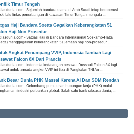
nflik Timur Tengah
kilasdunia.com - Sejumlah bandara utama di Arab Saudi tetap beroperasi
ski lalu lintas penerbangan di kawasan Timur Tengah mengala ...
tgas Haji Bandara Soetta Gagalkan Keberangkatan 51
lon Haji Non Prosedur
ilasdunia.com - Satgas Haji di Bandara Internasional Soekarno-Hatta
oetta) menggagalkan keberangkatan 51 jemaah haji non-prosedur ...
tuk Angkut Penumpang VVIP, Indonesia Tambah Lagi
sawat Falcon 8X Dari Prancis
kilasdunia.com - Indonesia kedatangan pesawat Dassault Falcon 8X lagi.
awat untuk armada angkut VVIP ini tiba di Pangkalan TNI An ...
nk Besar Dunia PHK Massal Karena AI Dan SDM Rendah
kilasdunia.com - Gelombang pemutusan hubungan kerja (PHK) mulai
ghantam industri perbankan global. Salah satu bank raksasa dunia, ...