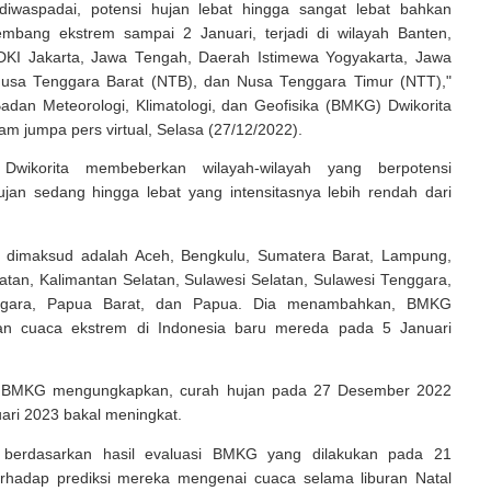
diwaspadai, potensi hujan lebat hingga sangat lebat bahkan
mbang ekstrem sampai 2 Januari, terjadi di wilayah Banten,
DKI Jakarta, Jawa Tengah, Daerah Istimewa Yogyakarta, Jawa
 Nusa Tenggara Barat (NTB), dan Nusa Tenggara Timur (NTT),"
adan Meteorologi, Klimatologi, dan Geofisika (BMKG) Dwikorita
am jumpa pers virtual, Selasa (27/12/2022).
, Dwikorita membeberkan wilayah-wilayah yang berpotensi
jan sedang hingga lebat yang intensitasnya lebih rendah dari
 dimaksud adalah Aceh, Bengkulu, Sumatera Barat, Lampung,
tan, Kalimantan Selatan, Sulawesi Selatan, Sulawesi Tenggara,
ggara, Papua Barat, dan Papua. Dia menambahkan, BMKG
an cuaca ekstrem di Indonesia baru mereda pada 5 Januari
 BMKG mengungkapkan, curah hujan pada 27 Desember 2022
ari 2023 bakal meningkat.
t berdasarkan hasil evaluasi BMKG yang dilakukan pada 21
rhadap prediksi mereka mengenai cuaca selama liburan Natal