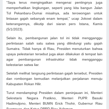
“Saya terus mengingatkan mengenai pentingnya juga
memperhatikan lingkungan, seperti yang kita bangun Jalan
Tol Pekanbaru-Dumai misalnya, ada terowongan untuk
lintasan gajah sebanyak enam tempat,” ucap Jokowi dalam
keterangannya, dikutip dari siaran pers Istana, Kamis
(5/1/2023).
Selain itu, pembangunan jalan tol ini tidak mengganggu
perlintasan salah satu satwa yang dilindungi yaitu gajah
Sumatra. Tidak hanya di Riau, Presiden menuturkan bahwa
upaya pelestarian tersebut juga akan dilakukan di tempat lain
agar pembangunan infrastruktur tidak mengganggu
kelestarian satwa liar.
Setelah melihat langsung perlintasan gajah tersebut, Presiden
dan rombongan kemudian melanjutkan perjalanan menuju
Kabupaten Rokan Hilir.
Turut mendampingi Presiden dalam peninjauan ini, Menteri
Sekretaris Negara Pratikno, Menteri PUPR Basuki
Hadimuljono, Menteri BUMN Erick Thohir, Gubernur Riau
Syamsuar, dan Ketua DPRD Riau Yulisman