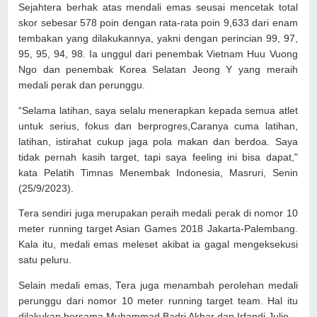
Sejahtera berhak atas mendali emas seusai mencetak total
skor sebesar 578 poin dengan rata-rata poin 9,633 dari enam
tembakan yang dilakukannya, yakni dengan perincian 99, 97,
95, 95, 94, 98. Ia unggul dari penembak Vietnam Huu Vuong
Ngo dan penembak Korea Selatan Jeong Y yang meraih
medali perak dan perunggu.
“Selama latihan, saya selalu menerapkan kepada semua atlet
untuk serius, fokus dan berprogres,Caranya cuma latihan,
latihan, istirahat cukup jaga pola makan dan berdoa. Saya
tidak pernah kasih target, tapi saya feeling ini bisa dapat,"
kata Pelatih Timnas Menembak Indonesia, Masruri, Senin
(25/9/2023).
Tera sendiri juga merupakan peraih medali perak di nomor 10
meter running target Asian Games 2018 Jakarta-Palembang.
Kala itu, medali emas meleset akibat ia gagal mengeksekusi
satu peluru.
Selain medali emas, Tera juga menambah perolehan medali
perunggu dari nomor 10 meter running target team. Hal itu
dilakukan bersama Muhammad Badri Akbar dan Irfandi Julio.