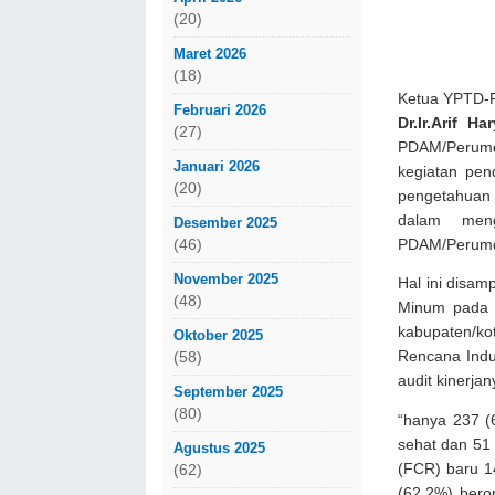
(20)
Maret 2026
(18)
Ketua YPTD
Februari 2026
Dr.Ir.Arif Ha
(27)
PDAM/Perumd
Januari 2026
kegiatan pen
(20)
pengetahuan
dalam meng
Desember 2025
(46)
PDAM/Perumd
November 2025
Hal ini disam
(48)
Minum pada 
kabupaten/ko
Oktober 2025
Rencana Indu
(58)
audit kinerjan
September 2025
(80)
“hanya 237 (
sehat dan 51 
Agustus 2025
(FCR) baru 1
(62)
(62,2%) bero