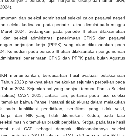
an sebanyak 3 periode,” ujar Haryomo, dikutip dari laman BKN,
/2024).
muman dan seleksi administrasi seleksi calon pegawai negeri
dan seleksi kedinasan pada periode I akan dimulai pada minggu
n Maret 2024. Sedangkan pada periode II akan dilaksanakan
dan seleksi administrasi penerimaan CPNS dan pegawai
engan perjanjian kerja (PPPK) yang akan dilaksanakan pada
024. Kemudian pada periode III akan dilaksanakan pengumuman
 administrasi penerimaan CPNS dan PPPK pada bulan Agustus
 BKN menambahkan, berdasarkan hasil evaluasi pelaksanaan
 Tahun 2023 pihaknya akan melakukan sejumlah perbaikan pada
 Tahun 2024. Sejumlah hal yang menjadi temuan Panitia Seleksi
nselnas) CASN 2023, antara lain, pertama pada fase seleksi
 ditemukan bahwa Pansel Instansi tidak akurat dalam melakukan
ik pada kualifikasi pendidikan, sertifikasi yang tidak valid,
kerja, dan NIK yang tidak ditemukan. Kedua, pada fase
eleksi masih ditemukan praktik perjokian. Ketiga, pada fase hasil
nversi nilai CAT sebagai dampak dilaksanakannya seleksi
knis tambahan (SKTT) yakni nilai CAT ≥ 50 persen, nilai SKTT ≤