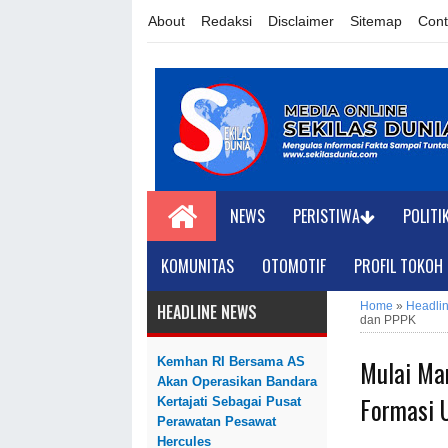
About
Redaksi
Disclaimer
Sitemap
Cont
NEWS
PERISTIWA
POLITI
KOMUNITAS
OTOMOTIF
PROFIL TOKOH
Home
»
Headli
HEADLINE NEWS
dan PPPK
Mulai Ma
Kemhan RI Bersama AS
Akan Operasikan Bandara
Formasi 
Kertajati Sebagai Pusat
Perawatan Pesawat
Hercules