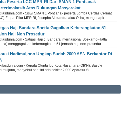
ha Peserta LCC MPR-RI Dari SMAN 1 Pontianak
rterimakasih Atas Dukungan Masyarakat
kilasdunia.com - Siswi SMAN 1 Pontianak peserta Lomba Cerdas Cermat
CC) Empat Pilar MPR RI, Josepha Alexandra atau Ocha, mengucapk ...
tgas Haji Bandara Soetta Gagalkan Keberangkatan 51
lon Haji Non Prosedur
ilasdunia.com - Satgas Haji di Bandara Internasional Soekarno-Hatta
oetta) menggagalkan keberangkatan 51 jemaah haji non-prosedur ...
suki Hadimuljono Ungkap Sudah 2000 ASN Berkantor Di
KN
ilasdunia.com - Kepala Otorita Ibu Kota Nusantara (OIKN), Basuki
imuljono, menyebut saat ini ada sekitar 2.000 Aparatur Si ...