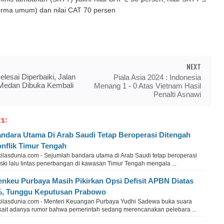
orma umum) dan nilai CAT 70 persen
NEXT
lesai Diperbaiki, Jalan
Piala Asia 2024 : Indonesia
edan Dibuka Kembali
Menang 1 - 0 Atas Vietnam Hasil
Penalti Asnawi
s:
ndara Utama Di Arab Saudi Tetap Beroperasi Ditengah
nflik Timur Tengah
kilasdunia.com - Sejumlah bandara utama di Arab Saudi tetap beroperasi
ski lalu lintas penerbangan di kawasan Timur Tengah mengala ...
nkeu Purbaya Masih Pikirkan Opsi Defisit APBN Diatas
, Tunggu Keputusan Prabowo
kilasdunia.com - Menteri Keuangan Purbaya Yudhi Sadewa buka suara
rkait adanya rumor bahwa pemerintah sedang merencanakan pelebara ...