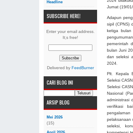
2024 dilakuk
Headline
Jumat (19/01
SUBSCRIBE HERE!
Adapun pengu
sipil (CPNS) 
ketiga bula
Enter your email address.
pengumuman 
It;s free!
pemerintah d
bulan Juni 2
dan seleksi
2024.
Delivered by
FeedBurner
Plt. Kepala
Seleksi CASN
CARI BLOG INI
Seleksi CASN
Nasional (Pa
administrasi
ARSIP BLOG
verifikasi ba
pengalaman 
Mei 2026
pelaksanaan s
(15)
seleksi, ko
April 2026
kompetensi te