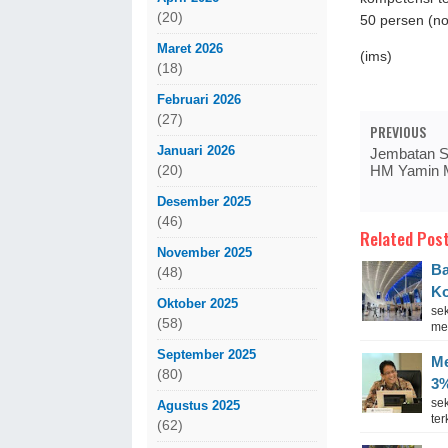
(20)
50 persen (n
Maret 2026
(ims)
(18)
Februari 2026
(27)
PREVIOUS
Januari 2026
Jembatan Se
HM Yamin M
(20)
Desember 2025
(46)
Related Post
November 2025
Ba
(48)
Ko
Oktober 2025
se
(58)
me
September 2025
Me
(80)
3%
se
Agustus 2025
te
(62)