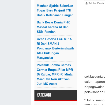
Sekilas Dun
Menhan Sjafrie Beberkan
Tugas Baru Prajurit TNI
Untuk Ketahanan Pangan
Bank Besar Dunia PHK
Massal Karena AI Dan
SDM Rendah
Ocha Peserta LCC MPR-
RI Dari SMAN 1
Pontianak Berterimakasih
Atas Dukungan
Masyarakat
Polemik Lomba Cerdas
Cermat Empat Pilar MPR
Di Kalbar, MPR -RI Minta
sekilasdunia
Maaf Dan Non Aktifkan
calon apara
Juri-MC Acara
Kepegawaia
pelaksanaan s
KATEGORI
“Untuk meng