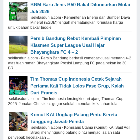
BBM Baru Jenis B50 Bakal Diluncurkan Mulai
Juli 2026
sekilasdunia.com - Kementerian Energi dan Sumber Daya
Mineral (ESDM) tengah mematangkan formulasi harga
untuk bahan bakar biodie ...
Persib Bandung Rebut Kembali Pimpinan
Klasmen Super League Usai Hajar
Bhayangkara FC 4 – 2
sekilasdunia.com - Persib Bandung berhasil comeback usai menang 4-2
atas tuan rumah Bhayangkara Presisi Lampung FC pada pekan ke 30
BR ...
Tim Thomas Cup Indonesia Cetak Sejarah
Pertama Kali Tidak Lolos Fase Grup, Kalah
Dari Prancis
sekilasdunia.com - Tim Indonesia tersingkir dari ajang Thomas Cup
2025. Jonatan Christie cs gugur setelah menelan kekalahan tela ...
Komut KAI Ungkap Palang Pintu Kereta
Tanggung Jawab Pemda
sekilasdunia.com - Komisaris Utama (Komut) KAI Said Aqil
Siradj menyinggung palang pintu menjadi salah satu
penyebab kecelakaan ...