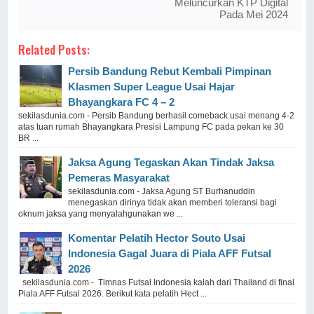
Meluncurkan KTP Digital
Pada Mei 2024
Related Posts:
Persib Bandung Rebut Kembali Pimpinan
Klasmen Super League Usai Hajar
Bhayangkara FC 4 – 2
sekilasdunia.com - Persib Bandung berhasil comeback usai menang 4-2
atas tuan rumah Bhayangkara Presisi Lampung FC pada pekan ke 30
BR ...
Jaksa Agung Tegaskan Akan Tindak Jaksa
Pemeras Masyarakat
sekilasdunia.com - Jaksa Agung ST Burhanuddin
menegaskan dirinya tidak akan memberi toleransi bagi
oknum jaksa yang menyalahgunakan we ...
Komentar Pelatih Hector Souto Usai
Indonesia Gagal Juara di Piala AFF Futsal
2026
sekilasdunia.com - Timnas Futsal Indonesia kalah dari Thailand di final
Piala AFF Futsal 2026. Berikut kata pelatih Hect ...