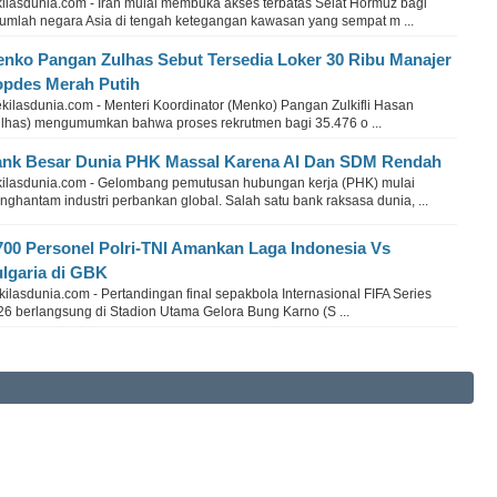
kilasdunia.com - Iran mulai membuka akses terbatas Selat Hormuz bagi
jumlah negara Asia di tengah ketegangan kawasan yang sempat m ...
nko Pangan Zulhas Sebut Tersedia Loker 30 Ribu Manajer
pdes Merah Putih
kilasdunia.com - Menteri Koordinator (Menko) Pangan Zulkifli Hasan
ulhas) mengumumkan bahwa proses rekrutmen bagi 35.476 o ...
nk Besar Dunia PHK Massal Karena AI Dan SDM Rendah
kilasdunia.com - Gelombang pemutusan hubungan kerja (PHK) mulai
ghantam industri perbankan global. Salah satu bank raksasa dunia, ...
700 Personel Polri-TNI Amankan Laga Indonesia Vs
lgaria di GBK
ilasdunia.com - Pertandingan final sepakbola Internasional FIFA Series
26 berlangsung di Stadion Utama Gelora Bung Karno (S ...