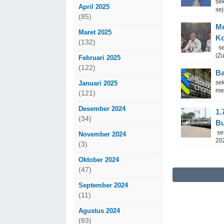
se
April 2025
se
(85)
Me
Maret 2025
Ko
(132)
se
(Z
Februari 2025
(122)
Ba
se
Januari 2025
men
(121)
Desember 2024
1.
(34)
Bu
sek
November 2024
20
(3)
Oktober 2024
(47)
September 2024
(11)
Agustus 2024
(83)