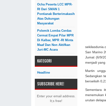
Ocha Peserta LCC MPR-
RI Dari SMAN 1
Pontianak Berterimakasih
Atas Dukungan
Masyarakat
Polemik Lomba Cerdas
Cermat Empat Pilar MPR
Di Kalbar, MPR -RI Minta
Maaf Dan Non Aktifkan
sekilasdunia.
Juri-MC Acara
San Marino 20
Jumat (6/9/20
KATEGORI
menjadi yang 
Martin ungg
Headline
Sedangkan te
berselisih 0,2
SUBSCRIBE HERE!
Sementara it
menemukan ke
Enter your email address.
urutan delapa
It;s free!