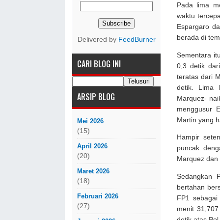
Pada lima me
waktu tercepa
Espargaro da
berada di tem
Delivered by
FeedBurner
Sementara itu
CARI BLOG INI
0,3 detik da
teratas dari 
detik. Lima 
ARSIP BLOG
Marquez- nai
menggusur Es
Martin yang h
Mei 2026
(15)
Hampir seten
April 2026
puncak denga
(20)
Marquez dan 0
Maret 2026
Sedangkan P
(18)
bertahan bers
Februari 2026
FP1 sebagai 
(27)
menit 31,707
detik atas Po