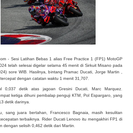
com - Sesi Latihan Bebas 1 alias Free Practice 1 (FP1) MotoGP
24 telah selesai digelar selama 45 menit di Sirkuit Misano pada
24) sore WIB. Hasilnya, bintang Pramac Ducati, Jorge Martin ,
tercepat dengan catatan waktu 1 menit 31,707.
ul 0,037 detik atas jagoan Gresini Ducati, Marc Marquez.
mpat ketiga dihuni pembalap penguji KTM, Pol Espargaro, yang
13 detik darinya.
u, sang juara bertahan, Francesco Bagnaia, masih kesulitan
cepatan terbaiknya. Rider Ducati Lenovo itu mengakhiri FP1 di
n dengan selisih 0,462 detik dari Martin.