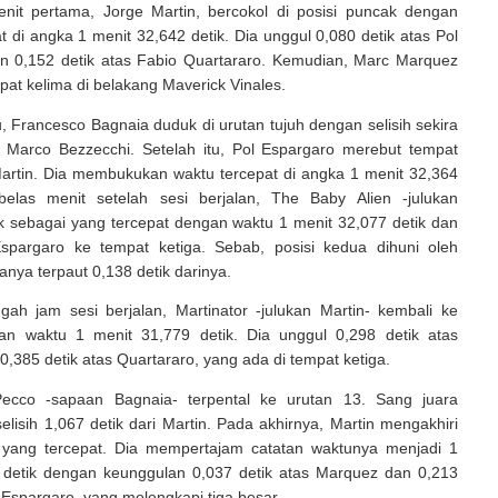
nit pertama, Jorge Martin, bercokol di posisi puncak dengan
t di angka 1 menit 32,642 detik. Dia unggul 0,080 detik atas Pol
n 0,152 detik atas Fabio Quartararo. Kemudian, Marc Marquez
pat kelima di belakang Maverick Vinales.
, Francesco Bagnaia duduk di urutan tujuh dengan selisih sekira
ri Marco Bezzecchi. Setelah itu, Pol Espargaro merebut tempat
Martin. Dia membukukan waktu tercepat di angka 1 menit 32,364
belas menit setelah sesi berjalan, The Baby Alien -julukan
k sebagai yang tercepat dengan waktu 1 menit 32,077 detik dan
pargaro ke tempat ketiga. Sebab, posisi kedua dihuni oleh
anya terpaut 0,138 detik darinya.
gah jam sesi berjalan, Martinator -julukan Martin- kembali ke
n waktu 1 menit 31,779 detik. Dia unggul 0,298 detik atas
,385 detik atas Quartararo, yang ada di tempat ketiga.
ecco -sapaan Bagnaia- terpental ke urutan 13. Sang juara
elisih 1,067 detik dari Martin. Pada akhirnya, Martin mengakhiri
yang tercepat. Dia mempertajam catatan waktunya menjadi 1
 detik dengan keunggulan 0,037 detik atas Marquez dan 0,213
l Espargaro, yang melengkapi tiga besar.