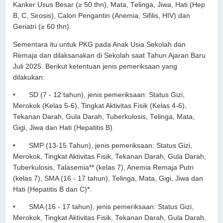
Kanker Usus Besar (≥ 50 thn), Mata, Telinga, Jiwa, Hati (Hep
B, C, Sirosis), Calon Pengantin (Anemia, Sifilis, HIV) dan
Geriatri (≥ 60 thn).
Sementara itu untuk PKG pada Anak Usia Sekolah dan
Remaja dan dilaksanakan di Sekolah saat Tahun Ajaran Baru
Juli 2025. Berikut ketentuan jenis pemeriksaan yang
dilakukan:
•
SD (7 - 12 tahun), jenis pemeriksaan: Status Gizi,
Merokok (Kelas 5-6), Tingkat Aktivitas Fisik (Kelas 4-6),
Tekanan Darah, Gula Darah, Tuberkulosis, Telinga, Mata,
Gigi, Jiwa dan Hati (Hepatitis B).
•
SMP (13-15 Tahun), jenis pemeriksaan: Status Gizi,
Merokok, Tingkat Aktivitas Fisik, Tekanan Darah, Gula Darah,
Tuberkulosis, Talasemia** (kelas 7), Anemia Remaja Putri
(kelas 7), SMA (16 - 17 tahun), Telinga, Mata, Gigi, Jiwa dan
Hati (Hepatitis B dan C)*.
•
SMA (16 - 17 tahun), jenis pemeriksaan: Status Gizi,
Merokok, Tingkat Aktivitas Fisik, Tekanan Darah, Gula Darah,