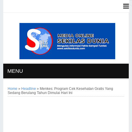
MENU
Home
»
Headline
»
Menkes: Program Cek Kesehatan Gratis Yang
Sedang Berulang Tahun Dimulai Hari Ini