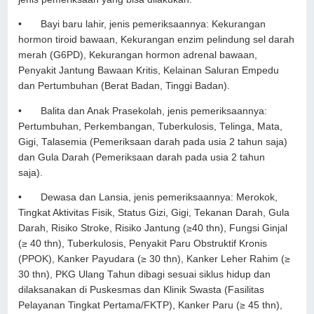
•
Bayi baru lahir, jenis pemeriksaannya: Kekurangan
hormon tiroid bawaan, Kekurangan enzim pelindung sel darah
merah (G6PD), Kekurangan hormon adrenal bawaan,
Penyakit Jantung Bawaan Kritis, Kelainan Saluran Empedu
dan Pertumbuhan (Berat Badan, Tinggi Badan).
•
Balita dan Anak Prasekolah, jenis pemeriksaannya:
Pertumbuhan, Perkembangan, Tuberkulosis, Telinga, Mata,
Gigi, Talasemia (Pemeriksaan darah pada usia 2 tahun saja)
dan Gula Darah (Pemeriksaan darah pada usia 2 tahun
saja).
•
Dewasa dan Lansia, jenis pemeriksaannya: Merokok,
Tingkat Aktivitas Fisik, Status Gizi, Gigi, Tekanan Darah, Gula
Darah, Risiko Stroke, Risiko Jantung (≥40 thn), Fungsi Ginjal
(≥ 40 thn), Tuberkulosis, Penyakit Paru Obstruktif Kronis
(PPOK), Kanker Payudara (≥ 30 thn), Kanker Leher Rahim (≥
30 thn), PKG Ulang Tahun dibagi sesuai siklus hidup dan
dilaksanakan di Puskesmas dan Klinik Swasta (Fasilitas
Pelayanan Tingkat Pertama/FKTP), Kanker Paru (≥ 45 thn),