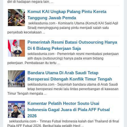
diri di hadapan negara lain. ...
Komut KAI Ungkap Palang Pintu Kereta
Tanggung Jawab Pemda
sekilasdunia.com - Komisaris Utama (Komut) KAI Said Aqil
Siradj menyinggung palang pintu menjadi salah satu
penyebab kecelakaan ...
Pemerintah Resmi Batasi Outsourcing Hanya
Di 6 Bidang Pekerjaan Saja
sekilasdunia.com - Pemerintah resmi membatasi pekerjaan
alih daya (outsourcing) hanya pada enam bidang
pekerjaan. Pembatasan itu tertu ...
Bandara Utama Di Arab Saudi Tetap
Beroperasi Ditengah Konflik Timur Tengah
sekilasdunia.com - Sejumlah bandara utama di Arab Saudi
tetap beroperasi meski lalu lintas penerbangan di kawasan
Timur Tengah mengala ...
Komentar Pelatih Hector Souto Usai
Indonesia Gagal Juara di Piala AFF Futsal
2026
sekilasdunia.com - Timnas Futsal Indonesia kalah dari Thailand di final
Piala AFF Futsal 2026. Berikut kata pelatih Hect ...