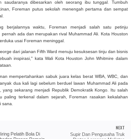
m saudaranya dibesarkan oleh seorang ibu tunggal. Tumbuh
kinan, Foreman putus sekolah menengah pertama dan sempat
al.
ng berjalannya waktu, Foreman menjadi salah satu petinju
g pernah ada dan merupakan rival Muhammad Ali. Kota Houston
 berduka usai Foreman meninggal.
eorge dari jalanan Fifth Ward menuju kesuksesan tinju dan bisnis
buah inspirasi," kata Wali Kota Houston John Whitmire dalam
ataan.
man mempertahankan sabuk juara kelas berat WBA, WBC, dan
anyak dua kali lagi sebelum berduel lawan Muhammad Ali pada
e, yang sekarang menjadi Republik Demokratik Kongo. Itu salah
nju paling terkenal dalam sejarah, Foreman rasakan kekalahan
i sana.
NEXT
ring Pelatih Bola Di
Supir Dan Pengusaha Truk