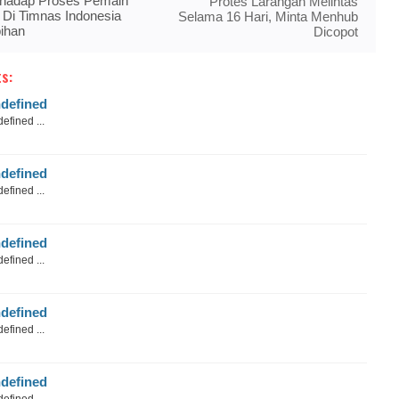
rhadap Proses Pemain
Protes Larangan Melintas
i Di Timnas Indonesia
Selama 16 Hari, Minta Menhub
ihan
Dicopot
s:
defined
efined ...
defined
efined ...
defined
efined ...
defined
efined ...
defined