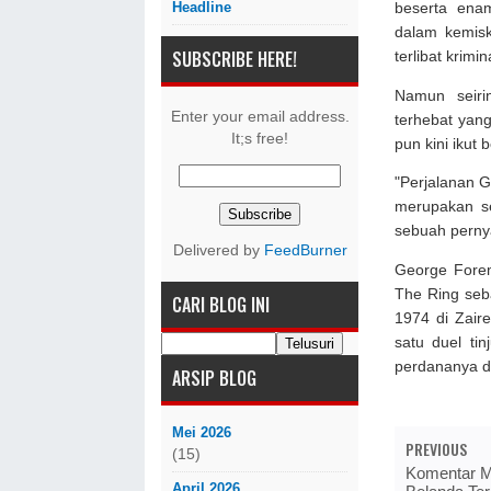
Headline
beserta ena
dalam kemis
SUBSCRIBE HERE!
terlibat krimin
Namun seiri
Enter your email address.
terhebat yan
It;s free!
pun kini ikut
"Perjalanan G
merupakan se
sebuah perny
Delivered by
FeedBurner
George Fore
The Ring seb
CARI BLOG INI
1974 di Zair
satu duel ti
perdananya d
ARSIP BLOG
Mei 2026
PREVIOUS
(15)
Komentar Mi
April 2026