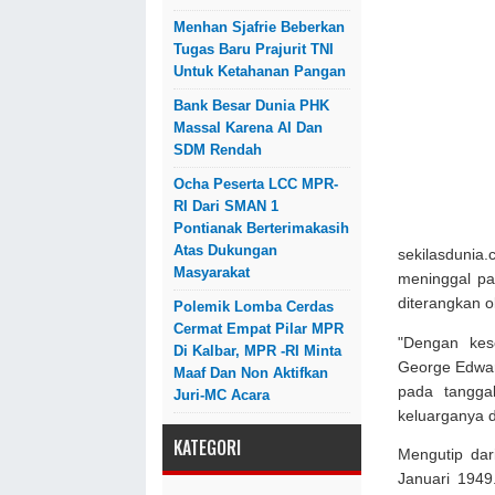
Menhan Sjafrie Beberkan
Tugas Baru Prajurit TNI
Untuk Ketahanan Pangan
Bank Besar Dunia PHK
Massal Karena AI Dan
SDM Rendah
Ocha Peserta LCC MPR-
RI Dari SMAN 1
Pontianak Berterimakasih
Atas Dukungan
sekilasdunia
Masyarakat
meninggal pa
diterangkan o
Polemik Lomba Cerdas
Cermat Empat Pilar MPR
"Dengan ke
Di Kalbar, MPR -RI Minta
George Edwar
Maaf Dan Non Aktifkan
pada tanggal
Juri-MC Acara
keluarganya 
KATEGORI
Mengutip dar
Januari 1949