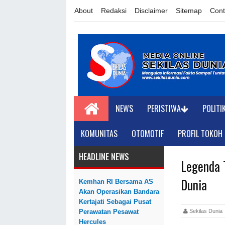
About
Redaksi
Disclaimer
Sitemap
Cont
NEWS
PERISTIWA
POLITI
KOMUNITAS
OTOMOTIF
PROFIL TOKOH
HEADLINE NEWS
Legenda 
Dunia
Kemhan RI Bersama AS
Akan Operasikan Bandara
Kertajati Sebagai Pusat
Sekilas Dun
Perawatan Pesawat
Hercules