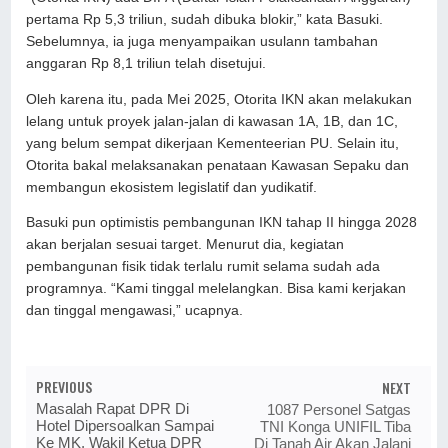
pertama Rp 5,3 triliun, sudah dibuka blokir,” kata Basuki.
Sebelumnya, ia juga menyampaikan usulann tambahan
anggaran Rp 8,1 triliun telah disetujui.
Oleh karena itu, pada Mei 2025, Otorita IKN akan melakukan
lelang untuk proyek jalan-jalan di kawasan 1A, 1B, dan 1C,
yang belum sempat dikerjaan Kementeerian PU. Selain itu,
Otorita bakal melaksanakan penataan Kawasan Sepaku dan
membangun ekosistem legislatif dan yudikatif.
Basuki pun optimistis pembangunan IKN tahap II hingga 2028
akan berjalan sesuai target. Menurut dia, kegiatan
pembangunan fisik tidak terlalu rumit selama sudah ada
programnya. “Kami tinggal melelangkan. Bisa kami kerjakan
dan tinggal mengawasi,” ucapnya.
PREVIOUS
NEXT
Masalah Rapat DPR Di
1087 Personel Satgas
Hotel Dipersoalkan Sampai
TNI Konga UNIFIL Tiba
Ke MK, Wakil Ketua DPR
Di Tanah Air Akan Jalani