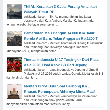
TNI AL Kerahkan 3 Kapal Perang Amankan
Wilayah Timur RI
sekilasdunia.com - TNI AL mengerahkan tiga kapal
perangnya dari Kota Ambon, Maluku. Ketiga armada
tempur tersebut berlayar serentak un ...
Pemerintah Mau Bangun 14.000 Km Jalur
Kereta Api Baru, Telan Anggaran Rp.1200 T
sekilasdunia.com - Menteri Koordinator Bidang Infrastruktur
dan Pembangunan Kewilayahan Agus Harimurti
Yudhoyono (AHY) mengatakan peme ...
Timnas Indonesia U-17 Tersingkir Dari Piala
Asia 2026, Usai Keok 1-3 Dari Jepang
sekilasdunia.com - Laga Indonesia vs Jepang di Grup B
Piala Asia U-17 2026 sudah tuntas. Garuda Muda kalah 1-3
dan tersingkir dari tur ...
Menteri PPPA Usul Soal Gerbong KRL
Khusus Perempuan, Akhirnya Minta Maaf
sekilasdunia.com - Menteri Pemberdayaan Perempuan
dan Perlindungan Anak (PPPA) Arifah Fauzi
menyampaikan permintaan maaf atas usulanny ...