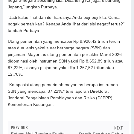
negara-negara sekeliling kita. Dibanding AS juga, dibanding
Jepang," ungkap Purbaya.
"Jadi kalau lihat dari itu, harusnya Anda puji-puji kita. Cuma
nggak pernah kan? Kenapa Anda lihat dari sisi negatif terus?"
tambah Purbaya.
Utang pemerintah yang mencapai Rp 9.920,42 triliun terdiri
atas dua jenis yakni surat berharga negara (SBN) dan
pinjaman. Mayoritas utang pemerintah per akhir Maret 2026
didominasi oleh instrumen SBN yakni Rp 8.652,89 triliun atau
87,22%, sisanya pinjaman yakni Rp 1.267,52 triliun atau
12,78%.
"Komposisi utang pemerintah mayoritas berupa instrumen
SBN yang mencapai 87,22%," tulis laporan Direktorat
Jenderal Pengelolaan Pembiayaan dan Risiko (DJPPR)
Kementerian Keuangan.
PREVIOUS
NEXT
Satgas Haji Bandara Soetta