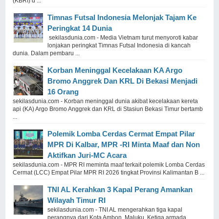
(KBRI) d ...
Timnas Futsal Indonesia Melonjak Tajam Ke
Peringkat 14 Dunia
sekilasdunia.com - Media Vietnam turut menyoroti kabar
lonjakan peringkat Timnas Futsal Indonesia di kancah
dunia. Dalam pembaru ...
Korban Meninggal Kecelakaan KA Argo
Bromo Anggrek Dan KRL Di Bekasi Menjadi
16 Orang
sekilasdunia.com - Korban meninggal dunia akibat kecelakaan kereta
api (KA) Argo Bromo Anggrek dan KRL di Stasiun Bekasi Timur bertamb
...
Polemik Lomba Cerdas Cermat Empat Pilar
MPR Di Kalbar, MPR -RI Minta Maaf dan Non
Aktifkan Juri-MC Acara
sekilasdunia.com - MPR RI meminta maaf terkait polemik Lomba Cerdas
Cermat (LCC) Empat Pilar MPR RI 2026 tingkat Provinsi Kalimantan B ...
TNI AL Kerahkan 3 Kapal Perang Amankan
Wilayah Timur RI
sekilasdunia.com - TNI AL mengerahkan tiga kapal
perangnya dari Kota Ambon, Maluku. Ketiga armada