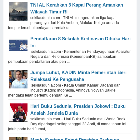
TNI AL Kerahkan 3 Kapal Perang Amankan
Wilayah Timur RI
sekilasdunia.com - TNI AL mengerahkan tiga kapal
perangnya dari Kota Ambon, Maluku. Ketiga armada
tempur tersebut berlayar serentak un ...
Pendaftaran 8 Sekolah Kedinasan Dibuka Hari
Ini
sekilasdunia.com - Kementerian Pendayagunaan Aparatur
Negara dan Reformasi (KemenpanRB) sampaikan
pembukaan pendaftaran atau pen ...
Jumpa Luhut, KADIN Minta Pemerintah Beri
Relaksasi Ke Pengusaha
sekilasdunia.com - Ketua Umum Kamar Dagang dan
Industri (Kadin) Indonesia, Anindya Novyan Bakrie
mengaku telah bertemu dengan Ke ...
Hari Buku Sedunia, Presiden Jokowi : Buku
Adalah Jendela Dunia
sekilasdunia.com – Hari Buku Sedunia atau World Book
Day diperingati setiap tanggal 23 April, di mana tahun ini
jatuh pada hari Jumat, ...
Menlu Sugiono Sebut Presiden Prabowo