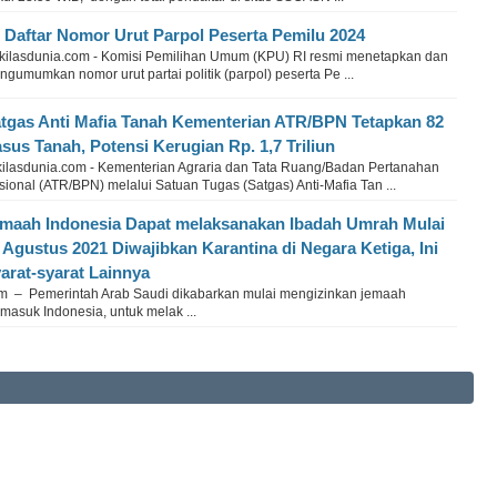
i Daftar Nomor Urut Parpol Peserta Pemilu 2024
kilasdunia.com - Komisi Pemilihan Umum (KPU) RI resmi menetapkan dan
gumumkan nomor urut partai politik (parpol) peserta Pe ...
tgas Anti Mafia Tanah Kementerian ATR/BPN Tetapkan 82
sus Tanah, Potensi Kerugian Rp. 1,7 Triliun
kilasdunia.com - Kementerian Agraria dan Tata Ruang/Badan Pertanahan
ional (ATR/BPN) melalui Satuan Tugas (Satgas) Anti-Mafia Tan ...
maah Indonesia Dapat melaksanakan Ibadah Umrah Mulai
 Agustus 2021 Diwajibkan Karantina di Negara Ketiga, Ini
arat-syarat Lainnya
om – Pemerintah Arab Saudi dikabarkan mulai mengizinkan jemaah
rmasuk Indonesia, untuk melak ...