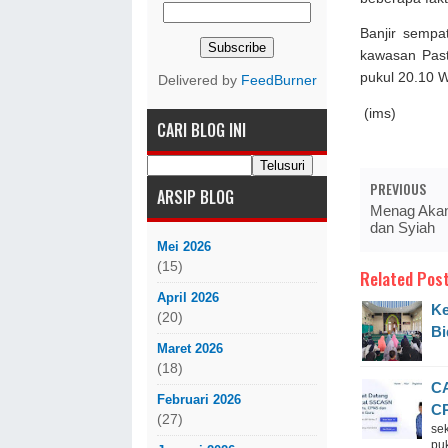
Banjir sempa
kawasan Past
pukul 20.10 W
Delivered by
FeedBurner
(ims)
CARI BLOG INI
PREVIOUS
ARSIP BLOG
Menag Akan
dan Syiah
Mei 2026
(15)
Related Post
April 2026
Ke
(20)
Bi
Maret 2026
(18)
CA
Februari 2026
C
(27)
se
puk