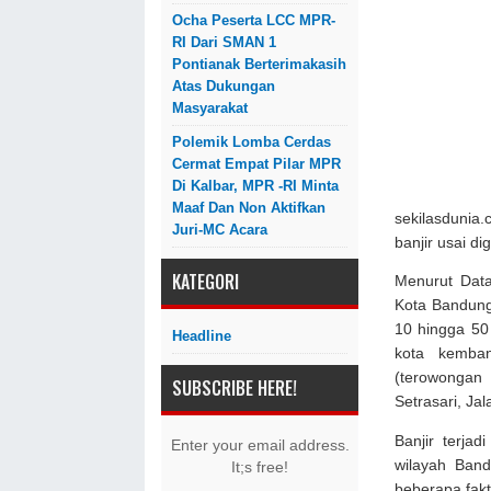
Ocha Peserta LCC MPR-
RI Dari SMAN 1
Pontianak Berterimakasih
Atas Dukungan
Masyarakat
Polemik Lomba Cerdas
Cermat Empat Pilar MPR
Di Kalbar, MPR -RI Minta
Maaf Dan Non Aktifkan
sekilasdunia
Juri-MC Acara
banjir usai d
KATEGORI
Menurut Dat
Kota Bandung,
10 hingga 50 
Headline
kota kemban
(terowongan b
SUBSCRIBE HERE!
Setrasari, Ja
Banjir terja
Enter your email address.
wilayah Band
It;s free!
beberapa fakt