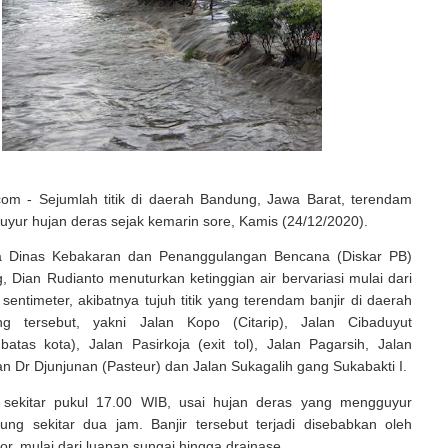
.com - Sejumlah titik di daerah Bandung, Jawa Barat, terendam
iguyur hujan deras sejak kemarin sore, Kamis (24/12/2020).
a Dinas Kebakaran dan Penanggulangan Bencana (Diskar PB)
 Dian Rudianto menuturkan ketinggian air bervariasi mulai dari
sentimeter, akibatnya tujuh titik yang terendam banjir di daerah
g tersebut, yakni Jalan Kopo (Citarip), Jalan Cibaduyut
atas kota), Jalan Pasirkoja (exit tol), Jalan Pagarsih, Jalan
lan Dr Djunjunan (Pasteur) dan Jalan Sukagalih gang Sukabakti I.
di sekitar pukul 17.00 WIB, usai hujan deras yang mengguyur
ung sekitar dua jam. Banjir tersebut terjadi disebabkan oleh
or, mulai dari luapan sungai hingga drainase.