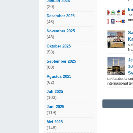
Januari 2026
(20)
In
se
Desember 2025
men
(46)
November 2025
Sa
(48)
Ka
se
Oktober 2025
Nas
(58)
Je
September 2025
10
(80)
Sy
Agustus 2025
sekilasdunia.c
(62)
internasional te
Juli 2025
(103)
Juni 2025
(119)
Mei 2025
(148)