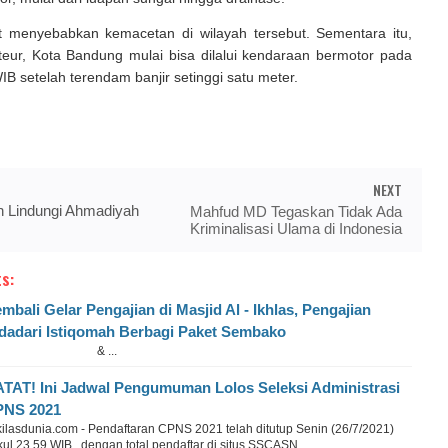
t menyebabkan kemacetan di wilayah tersebut. Sementara itu,
eur, Kota Bandung mulai bisa dilalui kendaraan bermotor pada
IB setelah terendam banjir setinggi satu meter.
NEXT
 Lindungi Ahmadiyah
Mahfud MD Tegaskan Tidak Ada
Kriminalisasi Ulama di Indonesia
s:
mbali Gelar Pengajian di Masjid Al - Ikhlas, Pengajian
dadari Istiqomah Berbagi Paket Sembako
& ...
TAT! Ini Jadwal Pengumuman Lolos Seleksi Administrasi
PNS 2021
kilasdunia.com - Pendaftaran CPNS 2021 telah ditutup Senin (26/7/2021)
ul 23.59 WIB, dengan total pendaftar di situs SSCASN ...