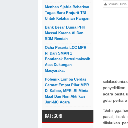
Sekilas Dun
Menhan Sjafrie Beberkan
Tugas Baru Prajurit TNI
Untuk Ketahanan Pangan
Bank Besar Dunia PHK
Massal Karena AI Dan
SDM Rendah
Ocha Peserta LCC MPR-
RI Dari SMAN 1
Pontianak Berterimakasih
Atas Dukungan
Masyarakat
Polemik Lomba Cerdas
sekilasduni
Cermat Empat Pilar MPR
penyelidikan
Di Kalbar, MPR -RI Minta
acara pesta u
Maaf Dan Non Aktifkan
gelar perkar
Juri-MC Acara
"Sehingga has
KATEGORI
pasal, tidak
dilakukan pe