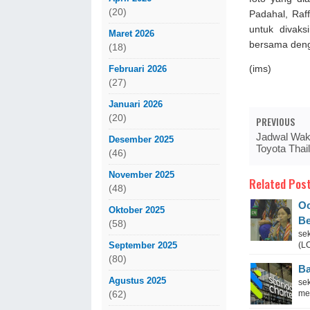
(20)
Padahal, Raf
untuk divak
Maret 2026
bersama deng
(18)
Februari 2026
(ims)
(27)
Januari 2026
(20)
PREVIOUS
Jadwal Waki
Desember 2025
Toyota Thai
(46)
November 2025
Related Post
(48)
Oc
Oktober 2025
Be
(58)
se
September 2025
(L
(80)
Ba
Agustus 2025
se
men
(62)