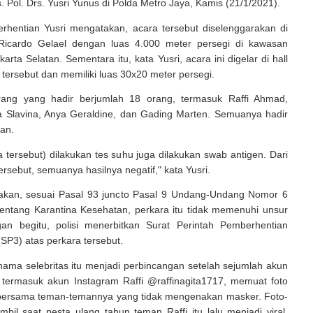
 Pol. Drs. Yusri Yunus di Polda Metro Jaya, Kamis (21/1/2021).
rhentian Yusri mengatakan, acara tersebut diselenggarakan di
Ricardo Gelael dengan luas 4.000 meter persegi di kawasan
rta Selatan. Sementara itu, kata Yusri, acara ini digelar di hall
tersebut dan memiliki luas 30x20 meter persegi.
rang yang hadir berjumlah 18 orang, termasuk Raffi Ahmad,
ta Slavina, Anya Geraldine, dan Gading Marten. Semuanya hadir
gan.
 tersebut) dilakukan tes suhu juga dilakukan swab antigen. Dari
ersebut, semuanya hasilnya negatif," kata Yusri.
akan, sesuai Pasal 93 juncto Pasal 9 Undang-Undang Nomor 6
entang Karantina Kesehatan, perkara itu tidak memenuhi unsur
an begitu, polisi menerbitkan Surat Perintah Pemberhentian
(SP3) atas perkara tersebut.
ama selebritas itu menjadi perbincangan setelah sejumlah akun
, termasuk akun Instagram Raffi @raffinagita1717, memuat foto
bersama teman-temannya yang tidak mengenakan masker. Foto-
mbil saat pesta ulang tahun teman Raffi itu lalu menjadi viral.