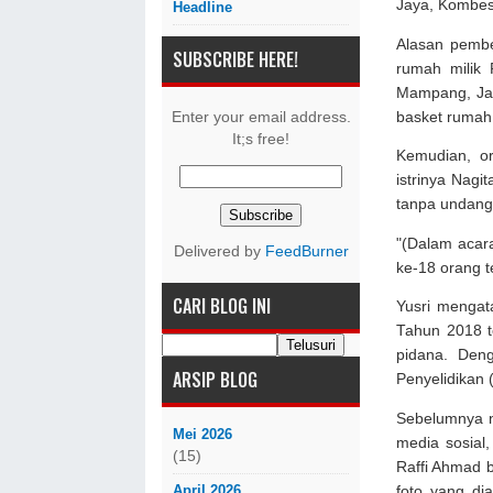
Jaya, Kombes.
Headline
Alasan pembe
SUBSCRIBE HERE!
rumah milik 
Mampang, Jaka
Enter your email address.
basket rumah 
It;s free!
Kemudian, o
istrinya Nagi
tanpa undan
"(Dalam acara
Delivered by
FeedBurner
ke-18 orang t
CARI BLOG INI
Yusri mengat
Tahun 2018 t
pidana. Deng
ARSIP BLOG
Penyelidikan 
Sebelumnya n
Mei 2026
media sosial
(15)
Raffi Ahmad 
April 2026
foto yang dia