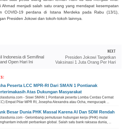
fi Ahmad menjadi salah satu orang yang mendapat kesempatan
sin COVID-19 perdana di Istana Merdeka pada Rabu (13/1),
an Presiden Jokowi dan tokoh-tokoh lainnya.
NEXT
l Indonesia di Semifinal
Presiden Jokowi Targetkan
land Open Hari Ini
Vaksinasi 1 Juta Orang Per Hari
s:
ha Peserta LCC MPR-RI Dari SMAN 1 Pontianak
rterimakasih Atas Dukungan Masyarakat
kilasdunia.com - Siswi SMAN 1 Pontianak peserta Lomba Cerdas Cermat
CC) Empat Pilar MPR RI, Josepha Alexandra atau Ocha, mengucapk ...
nk Besar Dunia PHK Massal Karena AI Dan SDM Rendah
kilasdunia.com - Gelombang pemutusan hubungan kerja (PHK) mulai
ghantam industri perbankan global. Salah satu bank raksasa dunia, ...