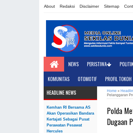
About
Redaksi
Disclaimer
Sitemap
Cont
NEWS
PERISTIWA
POLITI
KOMUNITAS
OTOMOTIF
PROFIL TOKOH
Home
»
Headli
HEADLINE NEWS
Pelanggaran Pr
Polda Me
Kemhan RI Bersama AS
Akan Operasikan Bandara
Dugaan P
Kertajati Sebagai Pusat
Perawatan Pesawat
Hercules