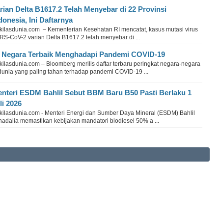
rian Delta B1617.2 Telah Menyebar di 22 Provinsi
donesia, Ini Daftarnya
kilasdunia.com – Kementerian Kesehatan RI mencatat, kasus mutasi virus
RS-CoV-2 varian Delta B1617.2 telah menyebar di ...
 Negara Terbaik Menghadapi Pandemi COVID-19
ilasdunia.com – Bloomberg merilis daftar terbaru peringkat negara-negara
 dunia yang paling tahan terhadap pandemi COVID-19 ...
nteri ESDM Bahlil Sebut BBM Baru B50 Pasti Berlaku 1
li 2026
kilasdunia.com - Menteri Energi dan Sumber Daya Mineral (ESDM) Bahlil
hadalia memastikan kebijakan mandatori biodiesel 50% a ...