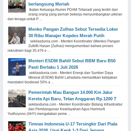
berlangsung Meriah
Ikatan Keluarga Alumni PDAM Tirtanadi yang terdiri dari
orang orang yang pernah bekerja menyumbangkan pikiran
dan tenaga untuk P ...
Menko Pangan Zulhas Sebut Tersedia Loker
30 Ribu Manajer Kopdes Merah Putih
sekilasdunia.com - Menteri Koordinator (Menko) Pangan
Zulkifli Hasan (Zulhas) mengumumkan bahwa proses
rekrutmen bagi 35.476 o ...
Menteri ESDM Bahlil Sebut BBM Baru B50
Pasti Berlaku 1 Juli 2026
sekilasdunia.com - Menteri Energi dan Sumber Daya
Mineral (ESDM) Bahlil Lahadalia memastikan kebijakan
mandatori biodiesel 50% a ...
Pemerintah Mau Bangun 14.000 Km Jalur
Kereta Api Baru, Telan Anggaran Rp.1200 T
sekilasdunia.com - Menteri Koordinator Bidang Infrastruktur
dan Pembangunan Kewilayahan Agus Harimurti
Yudhoyono (AHY) mengatakan peme ...
Timnas Indonesia U-17 Tersingkir Dari Piala
Asia 2026, Usai Keok 1-3 Dari Jepang