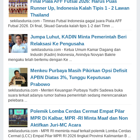
Final Piala AFF Futsal 2026: Harus Puas
Runner Up, Indonesia Kalah Tipis 1 - 2 Lawan
Thailand
sekilasdunia.com - Timnas Futsal Indonesia gagal juara Piala AFF
Futsal 2026. Di final, Skuad Garuda kalah tipis 1-2 dari Timn ...
Jumpa Luhut, KADIN Minta Pemerintah Beri
Relaksasi Ke Pengusaha
sekilasdunia.com - Ketua Umum Kamar Dagang dan
Industri (Kadin) Indonesia, Anindya Novyan Bakrie
mengaku telah bertemu dengan Ke ...
Menkeu Purbaya Masih Pikirkan Opsi Defisit
APBN Diatas 3%, Tunggu Keputusan
Prabowo
sekilasdunia.com - Menteri Keuangan Purbaya Yudhi Sadewa buka
suara terkait adanya rumor bahwa pemerintah sedang merencanakan
pelebara ...
Polemik Lomba Cerdas Cermat Empat Pilar
MPR Di Kalbar, MPR -RI Minta Maaf dan Non
Aktifkan Juri-MC Acara
sekilasdunia.com - MPR RI meminta maaf terkait polemik Lomba Cerdas
Cermat (LCC) Empat Pilar MPR RI 2026 tingkat Provinsi Kalimantan B ...