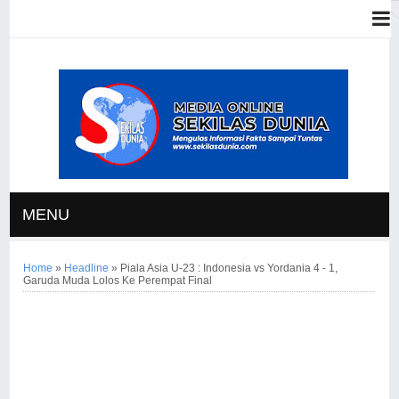
MENU
Home
»
Headline
»
Piala Asia U-23 : Indonesia vs Yordania 4 - 1,
Garuda Muda Lolos Ke Perempat Final