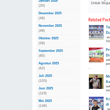
Januari 2026
Untuk Wuju
(20)
Desember 2025
(46)
Related Post
November 2025
Ti
(48)
Du
sek
Oktober 2025
Ti
(58)
Pr
September 2025
Di
(80)
se
Agustus 2025
pe
...
(62)
Juli 2025
Me
(103)
Ke
se
Juni 2025
men
(119)
Ko
Mei 2025
di
(148)
sek