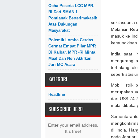
Ocha Peserta LCC MPR-
RI Dari SMAN 1
Pontianak Berterimakasih
sekilasdunia.
Atas Dukungan
Melansir Reu
Masyarakat
masuk ke Ind
Polemik Lomba Cerdas
kemungkinan u
Cermat Empat Pilar MPR
Di Kalbar, MPR -RI Minta
India saat 
Maaf Dan Non Aktifkan
mengurangi p
Juri-MC Acara
terhalang ol
seperti stasi
KATEGORI
Mobil listri
merupakan va
Headline
dari US$ 74.7
mulai dibuka
SUBSCRIBE HERE!
Sementara itu
mengkonfirmas
Enter your email address.
di India. Ha
It;s free!
pada Januari