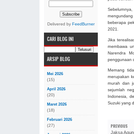
Sebelumnya,
mengundang T
beberapa pe
Delivered by
FeedBurner
2021.
CARI BLOG INI
Jika terealis
membawa unt
Narendra M
ARSIP BLOG
penggunaan da
Memang tidak
Mei 2026
merupakan ke
(15)
murah dan j
April 2026
sejumlah neg
(20)
Indonesia, d
Suzuki yang di
Maret 2026
(18)
Februari 2026
PREVIOUS
(27)
Jaksa Agun