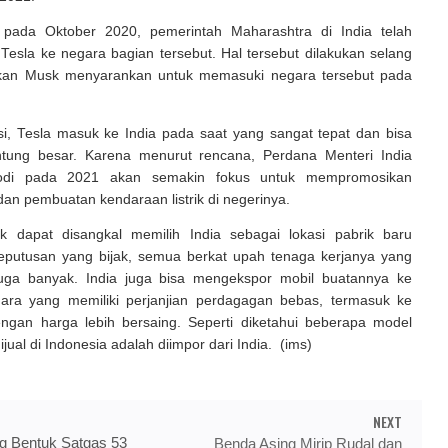
 pada Oktober 2020, pemerintah Maharashtra di India telah
esla ke negara bagian tersebut. Hal tersebut dilakukan selang
kan Musk menyarankan untuk memasuki negara tersebut pada
asi, Tesla masuk ke India pada saat yang sangat tepat dan bisa
ung besar. Karena menurut rencana, Perdana Menteri India
odi pada 2021 akan semakin fokus untuk mempromosikan
n pembuatan kendaraan listrik di negerinya.
 dapat disangkal memilih India sebagai lokasi pabrik baru
putusan yang bijak, semua berkat upah tenaga kerjanya yang
uga banyak. India juga bisa mengekspor mobil buatannya ke
ara yang memiliki perjanjian perdagagan bebas, termasuk ke
engan harga lebih bersaing. Seperti diketahui beberapa model
jual di Indonesia adalah diimpor dari India. (ims)
NEXT
g Bentuk Satgas 53
Benda Asing Mirip Rudal dan