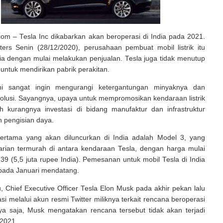
com – Tesla Inc dikabarkan akan beroperasi di India pada 2021.
ters Senin (28/12/2020), perusahaan pembuat mobil listrik itu
ia dengan mulai melakukan penjualan. Tesla juga tidak menutup
ntuk mendirikan pabrik perakitan.
ini sangat ingin mengurangi ketergantungan minyaknya dan
olusi. Sayangnya, upaya untuk mempromosikan kendaraan listrik
eh kurangnya investasi di bidang manufaktur dan infrastruktur
un pengisian daya.
k pertama yang akan diluncurkan di India adalah Model 3, yang
rian termurah di antara kendaraan Tesla, dengan harga mulai
39 (5,5 juta rupee India). Pemesanan untuk mobil Tesla di India
 pada Januari mendatang.
, Chief Executive Officer Tesla Elon Musk pada akhir pekan lalu
i melalui akun resmi Twitter miliknya terkait rencana beroperasi
nya saja, Musk mengatakan rencana tersebut tidak akan terjadi
 2021.