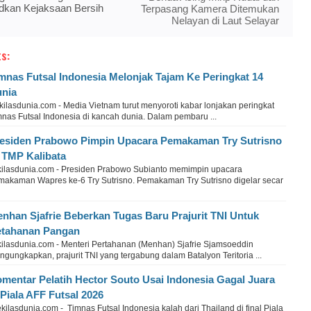
dkan Kejaksaan Bersih
Terpasang Kamera Ditemukan
Nelayan di Laut Selayar
s:
mnas Futsal Indonesia Melonjak Tajam Ke Peringkat 14
nia
ilasdunia.com - Media Vietnam turut menyoroti kabar lonjakan peringkat
mnas Futsal Indonesia di kancah dunia. Dalam pembaru ...
esiden Prabowo Pimpin Upacara Pemakaman Try Sutrisno
 TMP Kalibata
kilasdunia.com - Presiden Prabowo Subianto memimpin upacara
makaman Wapres ke-6 Try Sutrisno. Pemakaman Try Sutrisno digelar secar
nhan Sjafrie Beberkan Tugas Baru Prajurit TNI Untuk
tahanan Pangan
kilasdunia.com - Menteri Pertahanan (Menhan) Sjafrie Sjamsoeddin
gungkapkan, prajurit TNI yang tergabung dalam Batalyon Teritoria ...
mentar Pelatih Hector Souto Usai Indonesia Gagal Juara
 Piala AFF Futsal 2026
ilasdunia.com - Timnas Futsal Indonesia kalah dari Thailand di final Piala