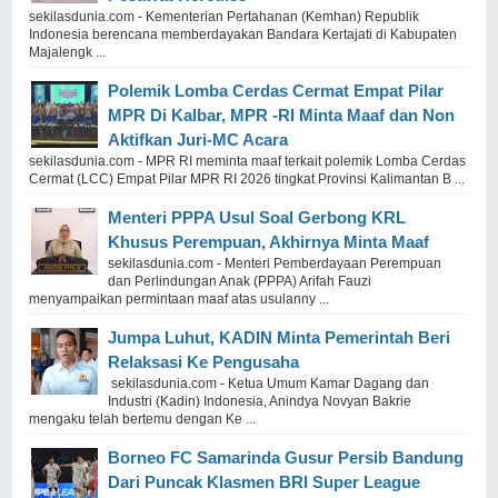
sekilasdunia.com - Kementerian Pertahanan (Kemhan) Republik
Indonesia berencana memberdayakan Bandara Kertajati di Kabupaten
Majalengk ...
Polemik Lomba Cerdas Cermat Empat Pilar
MPR Di Kalbar, MPR -RI Minta Maaf dan Non
Aktifkan Juri-MC Acara
sekilasdunia.com - MPR RI meminta maaf terkait polemik Lomba Cerdas
Cermat (LCC) Empat Pilar MPR RI 2026 tingkat Provinsi Kalimantan B ...
Menteri PPPA Usul Soal Gerbong KRL
Khusus Perempuan, Akhirnya Minta Maaf
sekilasdunia.com - Menteri Pemberdayaan Perempuan
dan Perlindungan Anak (PPPA) Arifah Fauzi
menyampaikan permintaan maaf atas usulanny ...
Jumpa Luhut, KADIN Minta Pemerintah Beri
Relaksasi Ke Pengusaha
sekilasdunia.com - Ketua Umum Kamar Dagang dan
Industri (Kadin) Indonesia, Anindya Novyan Bakrie
mengaku telah bertemu dengan Ke ...
Borneo FC Samarinda Gusur Persib Bandung
Dari Puncak Klasmen BRI Super League