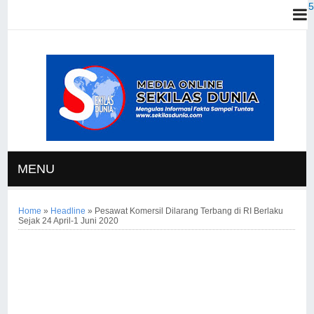
MENU
Home
»
Headline
»
Pesawat Komersil Dilarang Terbang di RI Berlaku
Sejak 24 April-1 Juni 2020