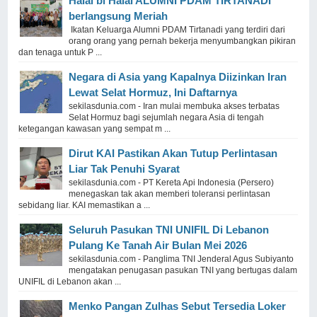
Halal bi Halal ALUMNI PDAM TIRTANADI
berlangsung Meriah
Ikatan Keluarga Alumni PDAM Tirtanadi yang terdiri dari
orang orang yang pernah bekerja menyumbangkan pikiran
dan tenaga untuk P ...
Negara di Asia yang Kapalnya Diizinkan Iran
Lewat Selat Hormuz, Ini Daftarnya
sekilasdunia.com - Iran mulai membuka akses terbatas
Selat Hormuz bagi sejumlah negara Asia di tengah
ketegangan kawasan yang sempat m ...
Dirut KAI Pastikan Akan Tutup Perlintasan
Liar Tak Penuhi Syarat
sekilasdunia.com - PT Kereta Api Indonesia (Persero)
menegaskan tak akan memberi toleransi perlintasan
sebidang liar. KAI memastikan a ...
Seluruh Pasukan TNI UNIFIL Di Lebanon
Pulang Ke Tanah Air Bulan Mei 2026
sekilasdunia.com - Panglima TNI Jenderal Agus Subiyanto
mengatakan penugasan pasukan TNI yang bertugas dalam
UNIFIL di Lebanon akan ...
Menko Pangan Zulhas Sebut Tersedia Loker