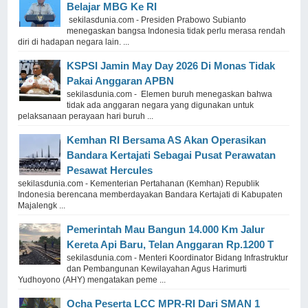
Belajar MBG Ke RI
sekilasdunia.com - Presiden Prabowo Subianto
menegaskan bangsa Indonesia tidak perlu merasa rendah
diri di hadapan negara lain. ...
KSPSI Jamin May Day 2026 Di Monas Tidak
Pakai Anggaran APBN
sekilasdunia.com - Elemen buruh menegaskan bahwa
tidak ada anggaran negara yang digunakan untuk
pelaksanaan perayaan hari buruh ...
Kemhan RI Bersama AS Akan Operasikan
Bandara Kertajati Sebagai Pusat Perawatan
Pesawat Hercules
sekilasdunia.com - Kementerian Pertahanan (Kemhan) Republik
Indonesia berencana memberdayakan Bandara Kertajati di Kabupaten
Majalengk ...
Pemerintah Mau Bangun 14.000 Km Jalur
Kereta Api Baru, Telan Anggaran Rp.1200 T
sekilasdunia.com - Menteri Koordinator Bidang Infrastruktur
dan Pembangunan Kewilayahan Agus Harimurti
Yudhoyono (AHY) mengatakan peme ...
Ocha Peserta LCC MPR-RI Dari SMAN 1