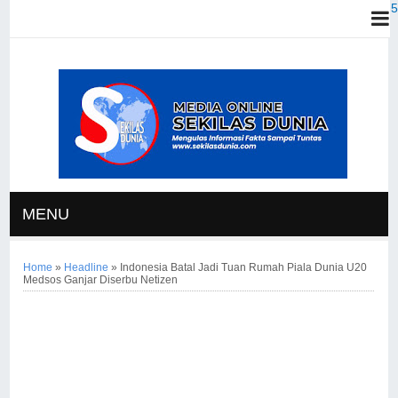
MENU
Home
»
Headline
»
Indonesia Batal Jadi Tuan Rumah Piala Dunia U20
Medsos Ganjar Diserbu Netizen