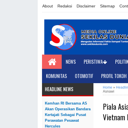
About
Redaksi
Disclaimer
Sitemap
Cont
NEWS
PERISTIWA
POLITI
KOMUNITAS
OTOMOTIF
PROFIL TOKOH
Home
»
Headli
HEADLINE NEWS
Asnawi
Piala Asi
Kemhan RI Bersama AS
Akan Operasikan Bandara
Vietnam 
Kertajati Sebagai Pusat
Perawatan Pesawat
Hercules