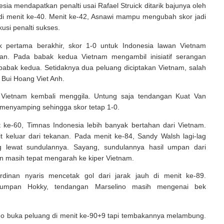
sia mendapatkan penalti usai Rafael Struick ditarik bajunya oleh
di menit ke-40. Menit ke-42, Asnawi mampu mengubah skor jadi
kusi penalti sukses.
 pertama berakhir, skor 1-0 untuk Indonesia lawan Vietnam
an. Pada babak kedua Vietnam mengambil inisiatif serangan
 babak kedua. Setidaknya dua peluang diciptakan Vietnam, salah
 Bui Hoang Viet Anh.
 Vietnam kembali menggila. Untung saja tendangan Kuat Van
menyamping sehingga skor tetap 1-0.
 ke-60, Timnas Indonesia lebih banyak bertahan dari Vietnam.
it keluar dari tekanan. Pada menit ke-84, Sandy Walsh lagi-lag
g lewat sundulannya. Sayang, sundulannya hasil umpan dari
n masih tepat mengarah ke kiper Vietnam.
rdinan nyaris mencetak gol dari jarak jauh di menit ke-89.
 umpan Hokky, tendangan Marselino masih mengenai bek
ino buka peluang di menit ke-90+9 tapi tembakannya melambung.