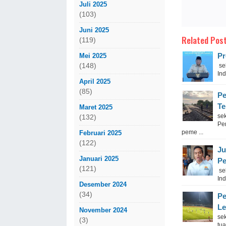
Juli 2025
(103)
Juni 2025
Related Post
(119)
Pr
Mei 2025
(148)
se
Ind
April 2025
(85)
Pe
Te
Maret 2025
sek
(132)
Pe
peme ...
Februari 2025
(122)
Ju
Januari 2025
P
(121)
se
In
Desember 2024
(34)
Pe
Le
November 2024
se
(3)
tu