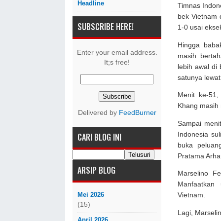
Headline
Timnas Indone
bek Vietnam 
SUBSCRIBE HERE!
1-0 usai ekse
Hingga babak
Enter your email address.
masih bertah
It;s free!
lebih awal di
satunya lewat
Menit ke-51,
Khang masih 
Delivered by
FeedBurner
Sampai menit
Indonesia sul
CARI BLOG INI
buka peluan
Pratama Arha
ARSIP BLOG
Marselino Fe
Manfaatkan
Mei 2026
Vietnam.
(15)
Lagi, Marsel
April 2026