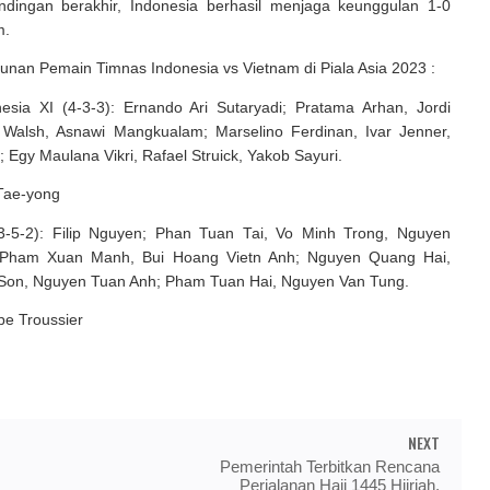
ndingan berakhir, Indonesia berhasil menjaga keunggulan 1-0
m.
usunan Pemain Timnas Indonesia vs Vietnam di Piala Asia 2023 :
esia XI (4-3-3): Ernando Ari Sutaryadi; Pratama Arhan, Jordi
Walsh, Asnawi Mangkualam; Marselino Ferdinan, Ivar Jenner,
; Egy Maulana Vikri, Rafael Struick, Yakob Sayuri.
 Tae-yong
3-5-2): Filip Nguyen; Phan Tuan Tai, Vo Minh Trong, Nguyen
 Pham Xuan Manh, Bui Hoang Vietn Anh; Nguyen Quang Hai,
Son, Nguyen Tuan Anh; Pham Tuan Hai, Nguyen Van Tung.
ppe Troussier
NEXT
Pemerintah Terbitkan Rencana
Perjalanan Haji 1445 Hijriah,