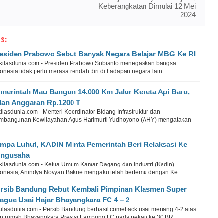
Keberangkatan Dimulai 12 Mei
2024
s:
esiden Prabowo Sebut Banyak Negara Belajar MBG Ke RI
kilasdunia.com - Presiden Prabowo Subianto menegaskan bangsa
onesia tidak perlu merasa rendah diri di hadapan negara lain. ...
merintah Mau Bangun 14.000 Km Jalur Kereta Api Baru,
lan Anggaran Rp.1200 T
ilasdunia.com - Menteri Koordinator Bidang Infrastruktur dan
mbangunan Kewilayahan Agus Harimurti Yudhoyono (AHY) mengatakan
mpa Luhut, KADIN Minta Pemerintah Beri Relaksasi Ke
engusaha
kilasdunia.com - Ketua Umum Kamar Dagang dan Industri (Kadin)
donesia, Anindya Novyan Bakrie mengaku telah bertemu dengan Ke ...
rsib Bandung Rebut Kembali Pimpinan Klasmen Super
ague Usai Hajar Bhayangkara FC 4 – 2
kilasdunia.com - Persib Bandung berhasil comeback usai menang 4-2 atas
an rumah Bhayangkara Presisi Lampung FC pada pekan ke 30 BR ...