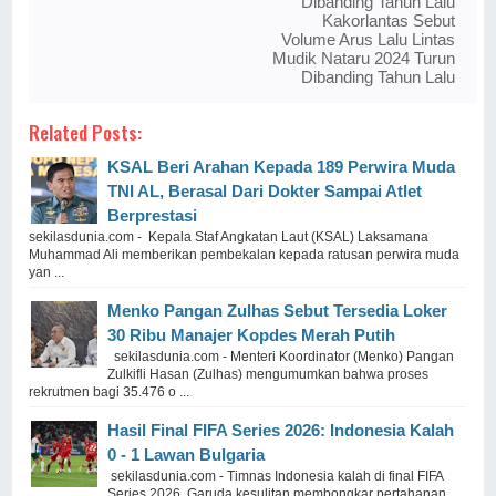
Dibanding Tahun Lalu
Kakorlantas Sebut
Volume Arus Lalu Lintas
Mudik Nataru 2024 Turun
Dibanding Tahun Lalu
Related Posts:
KSAL Beri Arahan Kepada 189 Perwira Muda
TNI AL, Berasal Dari Dokter Sampai Atlet
Berprestasi
sekilasdunia.com - Kepala Staf Angkatan Laut (KSAL) Laksamana
Muhammad Ali memberikan pembekalan kepada ratusan perwira muda
yan ...
Menko Pangan Zulhas Sebut Tersedia Loker
30 Ribu Manajer Kopdes Merah Putih
sekilasdunia.com - Menteri Koordinator (Menko) Pangan
Zulkifli Hasan (Zulhas) mengumumkan bahwa proses
rekrutmen bagi 35.476 o ...
Hasil Final FIFA Series 2026: Indonesia Kalah
0 - 1 Lawan Bulgaria
sekilasdunia.com - Timnas Indonesia kalah di final FIFA
Series 2026. Garuda kesulitan membongkar pertahanan