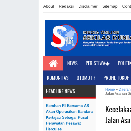
About
Redaksi
Disclaimer
Sitemap
Cont
NEWS
PERISTIWA
POLITI
KOMUNITAS
OTOMOTIF
PROFIL TOKOH
Home
»
Daerah
HEADLINE NEWS
Jalan Asahan S
Kecelaka
Kemhan RI Bersama AS
Akan Operasikan Bandara
Jalan As
Kertajati Sebagai Pusat
Perawatan Pesawat
Hercules