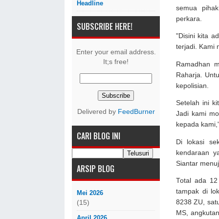
Headline
semua pihak
perkara.
SUBSCRIBE HERE!
"Disini kita 
terjadi. Kam
Enter your email address.
It;s free!
Ramadhan me
Raharja. Untu
kepolisian.
Setelah ini k
Delivered by
FeedBurner
Jadi kami mo
kepada kami,"
CARI BLOG INI
Di lokasi se
kendaraan ya
Siantar menu
ARSIP BLOG
Total ada 12
tampak di lo
Mei 2026
8238 ZU, satu
(15)
MS, angkutan
April 2026