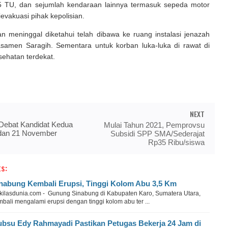
 TU, dan sejumlah kendaraan lainnya termasuk sepeda motor
evakuasi pihak kepolisian.
n meninggal diketahui telah dibawa ke ruang instalasi jenazah
samen Saragih. Sementara untuk korban luka-luka di rawat di
ehatan terdekat.
NEXT
Debat Kandidat Kedua
Mulai Tahun 2021, Pemprovsu
dan 21 November
Subsidi SPP SMA/Sederajat
Rp35 Ribu/siswa
s:
nabung Kembali Erupsi, Tinggi Kolom Abu 3,5 Km
kilasdunia.com - Gunung Sinabung di Kabupaten Karo, Sumatera Utara,
bali mengalami erupsi dengan tinggi kolom abu ter ...
bsu Edy Rahmayadi Pastikan Petugas Bekerja 24 Jam di