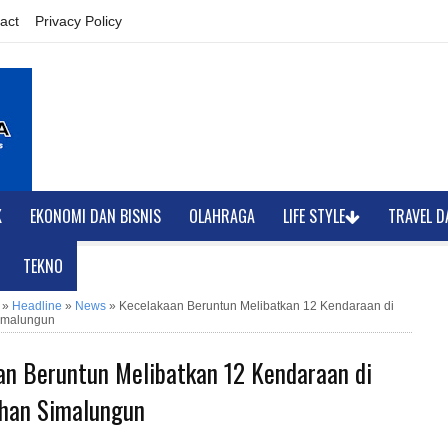
act
Privacy Policy
K
EKONOMI DAN BISNIS
OLAHRAGA
LIFE STYLE
TRAVEL D
TEKNO
»
Headline
»
News
»
Kecelakaan Beruntun Melibatkan 12 Kendaraan di
imalungun
an Beruntun Melibatkan 12 Kendaraan di
ahan Simalungun