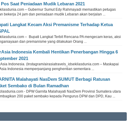
 Pos Saat Peniadaan Mudik Lebaran 2021
kilasdunia.com – Gubernur Sumut Edy Rahmayadi memastikan petugas
an bekerja 24 jam dan peniadaan mudik Lebaran akan berjalan ...
pati Langkat Kecam Aksi Premanisme Terhadap Ketua
SPAL
kilasdunia.com – Bupati Langkat Terbit Rencana PA mengecam keras, aksi
nganiayaan dan premanisme yang dilakukan Orang ...
rAsia Indonesia Kembali Hentikan Penerbangan Hingga 6
ptember 2021
Asia Indonesia. (Instagram/airasiatravels_idsekilasdunia.com – Maskapai
rAsia Indonesia memperpanjang penghentian sementara ...
RNITA Malahayati NasDem SUMUT Berbagi Ratusan
ket Sembako di Bulan Ramadhan
kilasdunia.com - DPW Garnita Malahayati NasDem Provinsi Sumatera utara
mbagikan 200 paket sembako kepada Pengurus DPW dan DPD, Kau ...