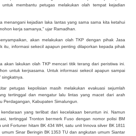
 untuk membantu petugas melakukan olah tempat kejadian
ada menangani kejadian laka lantas yang sama sama kita ketahui
i mohon kerja samanya," ujar Ramadhan.
nyampaikan, akan melakukan olah TKP dengan pihak Jasa
k itu, informasi sekecil apapun penting dilaporkan kepada pihak
ita akan lakukan olah TKP mencari titik terang dari peristiwa ini.
hon untuk kerjsasama. Untuk informasi sekecil apapun sampai
 singkatnya.
kitar petugas kepolisian masih melakukan evakuasi sejumlah
ng tertinggal dan mengatur lalu lintas yang macet dari arah
ju Perdagangan, Kabupaten Simalungun.
 kendaraan yang terlibat dari kecelakaan beruntun ini. Namun
kasi, tertinggal Tronton bermerk Fuso dengan nomor polisi BM
 unit Fortuner hitam BK 434 WH, satu unit Innova silver BK 1811
 umum Sinar Beringin BK 1353 TU dan angkutan umum Siantar