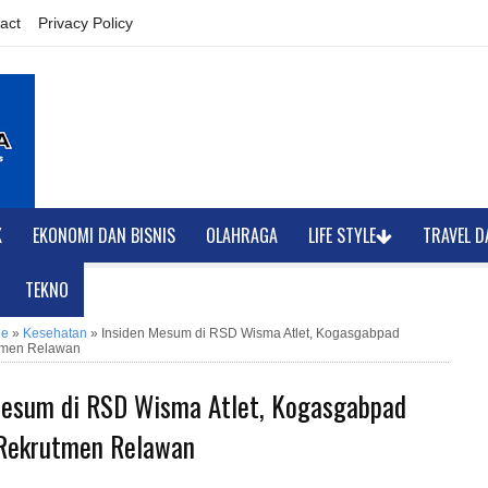
act
Privacy Policy
K
EKONOMI DAN BISNIS
OLAHRAGA
LIFE STYLE
TRAVEL D
TEKNO
ne
»
Kesehatan
»
Insiden Mesum di RSD Wisma Atlet, Kogasgabpad
tmen Relawan
Mesum di RSD Wisma Atlet, Kogasgabpad
 Rekrutmen Relawan