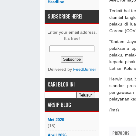
Atlet, Kemayo
Headline
Terkait hal t
SUBSCRIBE HERE!
diambil lang
pelaku di lu
Corona (COVI
Enter your email address.
It;s free!
"Kodam Jaya
pelaksana o
pelaku, mela
kepada pihak
Letnan Kolone
Delivered by
FeedBurner
Herwin juga 
CARI BLOG INI
standar pro
pengawasan 
pelayanan ke
ARSIP BLOG
(ims)
Mei 2026
(15)
PREVIOUS
April 2026