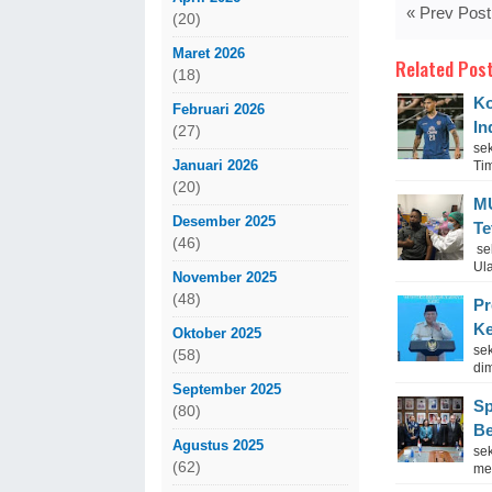
« Prev Post
(20)
Maret 2026
Related Post
(18)
Ko
Februari 2026
In
(27)
se
Januari 2026
Tim
(20)
MU
Desember 2025
Te
(46)
se
Ul
November 2025
(48)
Pr
Ke
Oktober 2025
se
(58)
dim
September 2025
Sp
(80)
Be
Agustus 2025
se
(62)
me