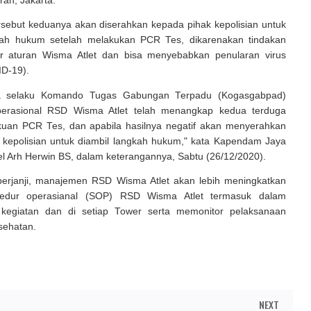
ran, Jakarta.
ersebut keduanya akan diserahkan kepada pihak kepolisian untuk
kah hukum setelah melakukan PCR Tes, dikarenakan tindakan
ar aturan Wisma Atlet dan bisa menyebabkan penularan virus
D-19).
 selaku Komando Tugas Gabungan Terpadu (Kogasgabpad)
perasional RSD Wisma Atlet telah menangkap kedua terduga
kuan PCR Tes, dan apabila hasilnya negatif akan menyerahkan
 kepolisian untuk diambil langkah hukum," kata Kapendam Jaya
l Arh Herwin BS, dalam keterangannya, Sabtu (26/12/2020).
berjanji, manajemen RSD Wisma Atlet akan lebih meningkatkan
sedur operasianal (SOP) RSD Wisma Atlet termasuk dalam
kegiatan dan di setiap Tower serta memonitor pelaksanaan
sehatan.
NEXT