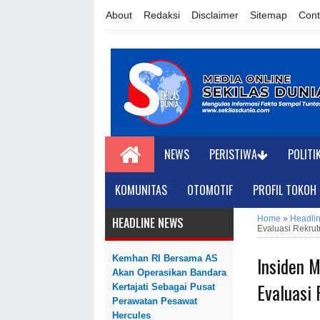
About
Redaksi
Disclaimer
Sitemap
Cont
NEWS
PERISTIWA
POLITI
KOMUNITAS
OTOMOTIF
PROFIL TOKOH
Home
»
Headli
HEADLINE NEWS
Evaluasi Rekru
Insiden 
Kemhan RI Bersama AS
Akan Operasikan Bandara
Evaluasi
Kertajati Sebagai Pusat
Perawatan Pesawat
Hercules