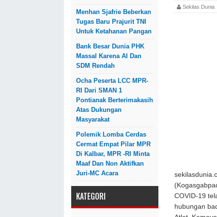
Sekilas Dun
Menhan Sjafrie Beberkan
Tugas Baru Prajurit TNI
Untuk Ketahanan Pangan
Bank Besar Dunia PHK
Massal Karena AI Dan
SDM Rendah
Ocha Peserta LCC MPR-
RI Dari SMAN 1
Pontianak Berterimakasih
Atas Dukungan
Masyarakat
Polemik Lomba Cerdas
Cermat Empat Pilar MPR
Di Kalbar, MPR -RI Minta
Maaf Dan Non Aktifkan
Juri-MC Acara
sekilasduni
(Kogasgabpa
KATEGORI
COVID-19 tel
hubungan bad