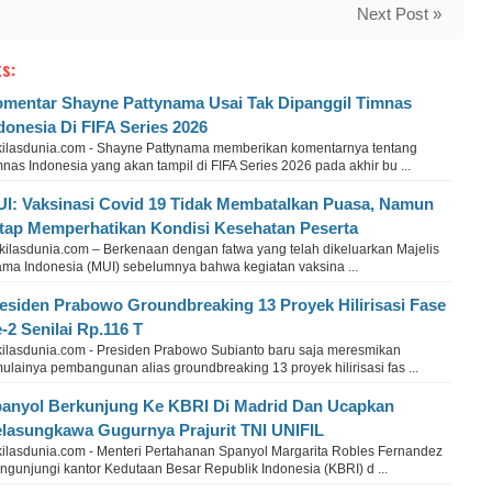
Next Post »
s:
mentar Shayne Pattynama Usai Tak Dipanggil Timnas
donesia Di FIFA Series 2026
kilasdunia.com - Shayne Pattynama memberikan komentarnya tentang
nas Indonesia yang akan tampil di FIFA Series 2026 pada akhir bu ...
I: Vaksinasi Covid 19 Tidak Membatalkan Puasa, Namun
tap Memperhatikan Kondisi Kesehatan Peserta
kilasdunia.com – Berkenaan dengan fatwa yang telah dikeluarkan Majelis
ama Indonesia (MUI) sebelumnya bahwa kegiatan vaksina ...
esiden Prabowo Groundbreaking 13 Proyek Hilirisasi Fase
-2 Senilai Rp.116 T
kilasdunia.com - Presiden Prabowo Subianto baru saja meresmikan
ulainya pembangunan alias groundbreaking 13 proyek hilirisasi fas ...
anyol Berkunjung Ke KBRI Di Madrid Dan Ucapkan
lasungkawa Gugurnya Prajurit TNI UNIFIL
kilasdunia.com - Menteri Pertahanan Spanyol Margarita Robles Fernandez
ngunjungi kantor Kedutaan Besar Republik Indonesia (KBRI) d ...