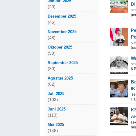
Januari 2026
Di
(20)
se
pe
Desember 2025
...
(46)
Pe
November 2025
Pe
(48)
se
Oktober 2025
(ou
(58)
Wa
September 2025
sek
(80)
6 R
Agustus 2025
Ba
(62)
I
Juli 2025
sek
Had
(103)
Juni 2025
KS
(119)
A
se
Mei 2025
ne
(148)