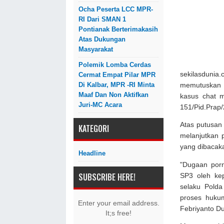
Ocha Peserta LCC MPR-
RI Dari SMAN 1
Pontianak Berterimakasih
Atas Dukungan
Masyarakat
Polemik Lomba Cerdas
sekilasduni
Cermat Empat Pilar MPR
Di Kalbar, MPR -RI Minta
memutuskan 
Maaf Dan Non Aktifkan
kasus chat 
Juri-MC Acara
151/Pid.Prap/
Atas putusan
KATEGORI
melanjutkan
yang dibacak
Headline
"Dugaan porn
SUBSCRIBE HERE!
SP3 oleh ke
selaku Polda
proses huku
Enter your email address.
Febriyanto D
It;s free!