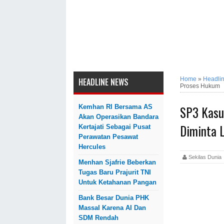
Home
»
Headli
HEADLINE NEWS
Proses Hukum
SP3 Kasus
Kemhan RI Bersama AS
Akan Operasikan Bandara
Diminta 
Kertajati Sebagai Pusat
Perawatan Pesawat
Hercules
Sekilas Dun
Menhan Sjafrie Beberkan
Tugas Baru Prajurit TNI
Untuk Ketahanan Pangan
Bank Besar Dunia PHK
Massal Karena AI Dan
SDM Rendah