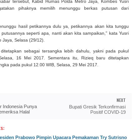
abar tersebut, Kabid Humas Polda Metro Jaya, Kombes Yusri
atakan pihaknya memilih menunggu berkas putusan dari
enunggu hasil petikannya dulu ya, petikannya akan kita tunggu
n putusannya seperti apa, nanti akan kita sampaikan," kata Yusri
o Jaya, Selasa (29/12).
 ditetapkan sebagai tersangka lebih dahulu, yakni pada pukul
elasa, 16 Mei 2017. Sementara itu, Rizieq baru ditetapkan
ngka pada pukul 12.00 WIB, Selasa, 29 Mei 2017.
NEXT
r Indonesia Punya
Bupati Gresik Terkonfirmasi
meriksa Halal
Positif COVID-19
s:
esiden Prabowo Pimpin Upacara Pemakaman Try Sutrisno