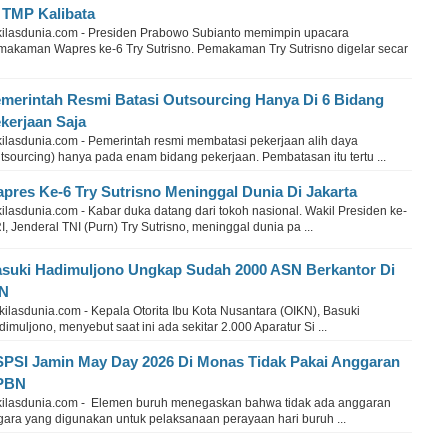
 TMP Kalibata
kilasdunia.com - Presiden Prabowo Subianto memimpin upacara
makaman Wapres ke-6 Try Sutrisno. Pemakaman Try Sutrisno digelar secar
merintah Resmi Batasi Outsourcing Hanya Di 6 Bidang
kerjaan Saja
kilasdunia.com - Pemerintah resmi membatasi pekerjaan alih daya
tsourcing) hanya pada enam bidang pekerjaan. Pembatasan itu tertu ...
pres Ke-6 Try Sutrisno Meninggal Dunia Di Jakarta
ilasdunia.com - Kabar duka datang dari tokoh nasional. Wakil Presiden ke-
I, Jenderal TNI (Purn) Try Sutrisno, meninggal dunia pa ...
suki Hadimuljono Ungkap Sudah 2000 ASN Berkantor Di
KN
ilasdunia.com - Kepala Otorita Ibu Kota Nusantara (OIKN), Basuki
imuljono, menyebut saat ini ada sekitar 2.000 Aparatur Si ...
PSI Jamin May Day 2026 Di Monas Tidak Pakai Anggaran
PBN
kilasdunia.com - Elemen buruh menegaskan bahwa tidak ada anggaran
gara yang digunakan untuk pelaksanaan perayaan hari buruh ...