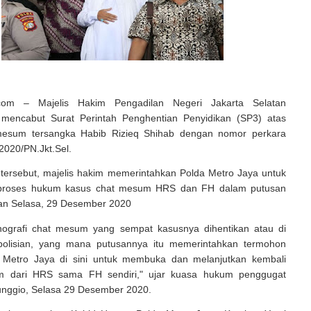
a.com – Majelis Hakim Pengadilan Negeri Jakarta Selatan
mencabut Surat Perintah Penghentian Penyidikan (SP3) atas
mesum tersangka Habib Rizieq Shihab dengan nomor perkara
2020/PN.Jkt.Sel.
 tersebut, majelis hakim memerintahkan Polda Metro Jaya untuk
 proses hukum kasus chat mesum HRS dan FH dalam putusan
an Selasa, 29 Desember 2020
ografi chat mesum yang sempat kasusnya dihentikan atau di
polisian, yang mana putusannya itu memerintahkan termohon
 Metro Jaya di sini untuk membuka dan melanjutkan kembali
m dari HRS sama FH sendiri," ujar kuasa hukum penggugat
unggio, Selasa 29 Desember 2020.