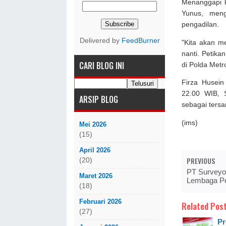
Menanggapi k
Yunus, meng
pengadilan.
Delivered by
FeedBurner
"Kita akan m
nanti. Petika
CARI BLOG INI
di Polda Metr
Firza Husein
22.00 WIB, S
ARSIP BLOG
sebagai tersa
(ims)
Mei 2026
(15)
April 2026
PREVIOUS
(20)
PT Surveyo
Maret 2026
Lembaga Pe
(18)
Februari 2026
Related Post
(27)
Pr