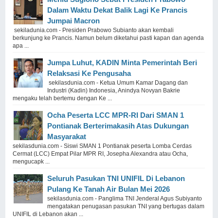
Dalam Waktu Dekat Balik Lagi Ke Prancis
Jumpai Macron
sekiladunia.com - Presiden Prabowo Subianto akan kembali
berkunjung ke Prancis. Namun belum diketahui pasti kapan dan agenda
apa ...
Jumpa Luhut, KADIN Minta Pemerintah Beri
Relaksasi Ke Pengusaha
sekilasdunia.com - Ketua Umum Kamar Dagang dan
Industri (Kadin) Indonesia, Anindya Novyan Bakrie
mengaku telah bertemu dengan Ke ...
Ocha Peserta LCC MPR-RI Dari SMAN 1
Pontianak Berterimakasih Atas Dukungan
Masyarakat
sekilasdunia.com - Siswi SMAN 1 Pontianak peserta Lomba Cerdas
Cermat (LCC) Empat Pilar MPR RI, Josepha Alexandra atau Ocha,
mengucapk ...
Seluruh Pasukan TNI UNIFIL Di Lebanon
Pulang Ke Tanah Air Bulan Mei 2026
sekilasdunia.com - Panglima TNI Jenderal Agus Subiyanto
mengatakan penugasan pasukan TNI yang bertugas dalam
UNIFIL di Lebanon akan ...