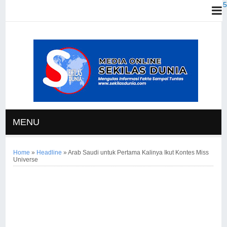
MENU
Home
»
Headline
»
Arab Saudi untuk Pertama Kalinya Ikut Kontes Miss
Universe