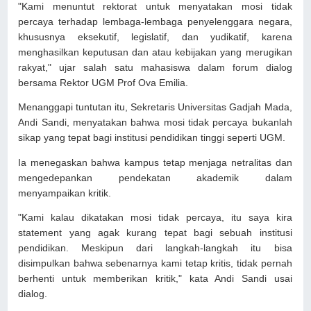
"Kami menuntut rektorat untuk menyatakan mosi tidak
percaya terhadap lembaga-lembaga penyelenggara negara,
khususnya eksekutif, legislatif, dan yudikatif, karena
menghasilkan keputusan dan atau kebijakan yang merugikan
rakyat," ujar salah satu mahasiswa dalam forum dialog
bersama Rektor UGM Prof Ova Emilia.
Menanggapi tuntutan itu, Sekretaris Universitas Gadjah Mada,
Andi Sandi, menyatakan bahwa mosi tidak percaya bukanlah
sikap yang tepat bagi institusi pendidikan tinggi seperti UGM.
Ia menegaskan bahwa kampus tetap menjaga netralitas dan
mengedepankan pendekatan akademik dalam
menyampaikan kritik.
"Kami kalau dikatakan mosi tidak percaya, itu saya kira
statement yang agak kurang tepat bagi sebuah institusi
pendidikan. Meskipun dari langkah-langkah itu bisa
disimpulkan bahwa sebenarnya kami tetap kritis, tidak pernah
berhenti untuk memberikan kritik," kata Andi Sandi usai
dialog.