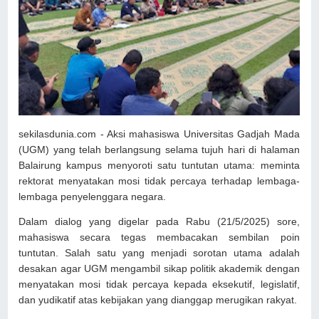
sekilasdunia.com - Aksi mahasiswa Universitas Gadjah Mada
(UGM) yang telah berlangsung selama tujuh hari di halaman
Balairung kampus menyoroti satu tuntutan utama: meminta
rektorat menyatakan mosi tidak percaya terhadap lembaga-
lembaga penyelenggara negara.
Dalam dialog yang digelar pada Rabu (21/5/2025) sore,
mahasiswa secara tegas membacakan sembilan poin
tuntutan. Salah satu yang menjadi sorotan utama adalah
desakan agar UGM mengambil sikap politik akademik dengan
menyatakan mosi tidak percaya kepada eksekutif, legislatif,
dan yudikatif atas kebijakan yang dianggap merugikan rakyat.