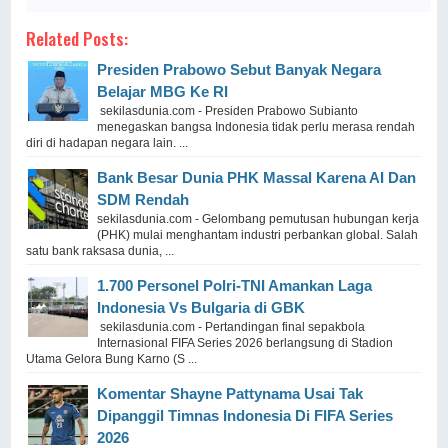
Related Posts:
Presiden Prabowo Sebut Banyak Negara
Belajar MBG Ke RI
sekilasdunia.com - Presiden Prabowo Subianto
menegaskan bangsa Indonesia tidak perlu merasa rendah
diri di hadapan negara lain. ...
Bank Besar Dunia PHK Massal Karena AI Dan
SDM Rendah
sekilasdunia.com - Gelombang pemutusan hubungan kerja
(PHK) mulai menghantam industri perbankan global. Salah
satu bank raksasa dunia, ...
1.700 Personel Polri-TNI Amankan Laga
Indonesia Vs Bulgaria di GBK
sekilasdunia.com - Pertandingan final sepakbola
Internasional FIFA Series 2026 berlangsung di Stadion
Utama Gelora Bung Karno (S ...
Komentar Shayne Pattynama Usai Tak
Dipanggil Timnas Indonesia Di FIFA Series
2026