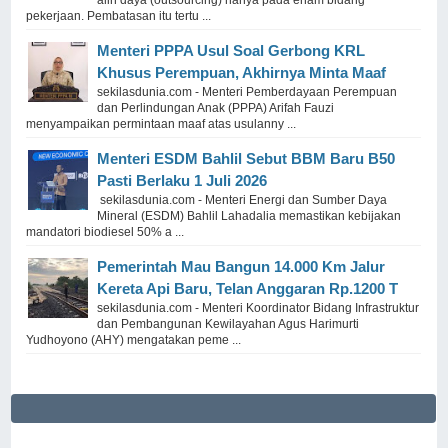
alih daya (outsourcing) hanya pada enam bidang
pekerjaan. Pembatasan itu tertu ...
Menteri PPPA Usul Soal Gerbong KRL
Khusus Perempuan, Akhirnya Minta Maaf
sekilasdunia.com - Menteri Pemberdayaan Perempuan
dan Perlindungan Anak (PPPA) Arifah Fauzi
menyampaikan permintaan maaf atas usulanny ...
Menteri ESDM Bahlil Sebut BBM Baru B50
Pasti Berlaku 1 Juli 2026
sekilasdunia.com - Menteri Energi dan Sumber Daya
Mineral (ESDM) Bahlil Lahadalia memastikan kebijakan
mandatori biodiesel 50% a ...
Pemerintah Mau Bangun 14.000 Km Jalur
Kereta Api Baru, Telan Anggaran Rp.1200 T
sekilasdunia.com - Menteri Koordinator Bidang Infrastruktur
dan Pembangunan Kewilayahan Agus Harimurti
Yudhoyono (AHY) mengatakan peme ...