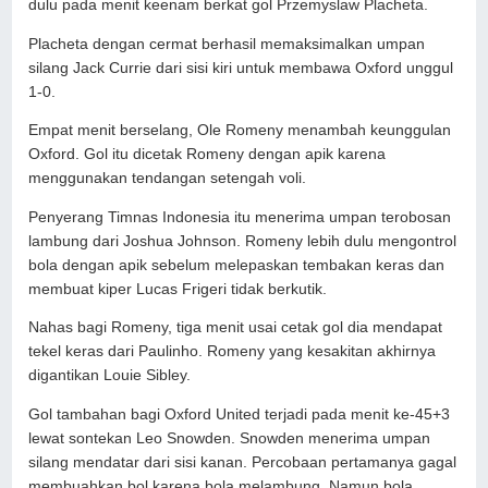
dulu pada menit keenam berkat gol Przemyslaw Placheta.
Placheta dengan cermat berhasil memaksimalkan umpan
silang Jack Currie dari sisi kiri untuk membawa Oxford unggul
1-0.
Empat menit berselang, Ole Romeny menambah keunggulan
Oxford. Gol itu dicetak Romeny dengan apik karena
menggunakan tendangan setengah voli.
Penyerang Timnas Indonesia itu menerima umpan terobosan
lambung dari Joshua Johnson. Romeny lebih dulu mengontrol
bola dengan apik sebelum melepaskan tembakan keras dan
membuat kiper Lucas Frigeri tidak berkutik.
Nahas bagi Romeny, tiga menit usai cetak gol dia mendapat
tekel keras dari Paulinho. Romeny yang kesakitan akhirnya
digantikan Louie Sibley.
Gol tambahan bagi Oxford United terjadi pada menit ke-45+3
lewat sontekan Leo Snowden. Snowden menerima umpan
silang mendatar dari sisi kanan. Percobaan pertamanya gagal
membuahkan bol karena bola melambung. Namun bola