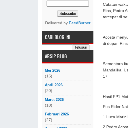
Catatan waktu
Rins, Pedro A
tercepat di se
Delivered by
FeedBurner
CARI BLOG INI
Acosta menyud
di depan Rin
ARSIP BLOG
Sementara itu
Mandalika. Us
Mei 2026
(15)
17.
April 2026
(20)
Hasil FP1 Mo
Maret 2026
(18)
Pos Rider Na
Februari 2026
1 Luca Marin
(27)
2 Pedro Acos