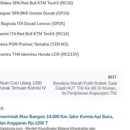
Viñales SPA Red Bull KTM Tech3 (RC16)
deguer SPA BK8 Gresini Ducati (GP24)
 Bagnaia ITA Ducati Lenovo (GP25)
ianini ITA Red Bull KTM Tech3 (RC16)
iveira POR Pramac Yamaha (YZR-M1)
hantra THA Idemitsu Honda LCR (RC213V)
NEXT
 Akan Cuci Ulang 1200
Bendera Merah Putih Robek Saat
Rusak Temuan Komisi IV
Gladi HUT TNI Ke-80 Di Monas,
Ini Penjelasan Kapuspen TNI
s:
merintah Mau Bangun 14.000 Km Jalur Kereta Api Baru,
lan Anggaran Rp.1200 T
ilasdunia.com - Menteri Koordinator Bidang Infrastruktur dan