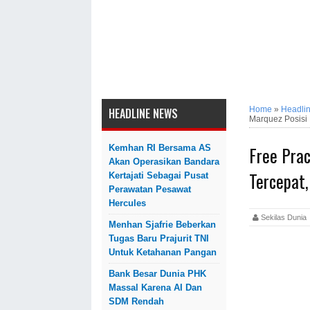
Home
»
Headli
HEADLINE NEWS
Marquez Posisi
Free Pra
Kemhan RI Bersama AS
Akan Operasikan Bandara
Tercepat
Kertajati Sebagai Pusat
Perawatan Pesawat
Hercules
Sekilas Dun
Menhan Sjafrie Beberkan
Tugas Baru Prajurit TNI
Untuk Ketahanan Pangan
Bank Besar Dunia PHK
Massal Karena AI Dan
SDM Rendah