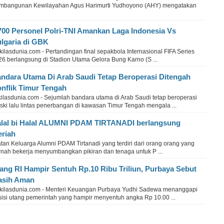
mbangunan Kewilayahan Agus Harimurti Yudhoyono (AHY) mengatakan
700 Personel Polri-TNI Amankan Laga Indonesia Vs
lgaria di GBK
ilasdunia.com - Pertandingan final sepakbola Internasional FIFA Series
26 berlangsung di Stadion Utama Gelora Bung Karno (S ...
ndara Utama Di Arab Saudi Tetap Beroperasi Ditengah
nflik Timur Tengah
kilasdunia.com - Sejumlah bandara utama di Arab Saudi tetap beroperasi
ski lalu lintas penerbangan di kawasan Timur Tengah mengala ...
lal bi Halal ALUMNI PDAM TIRTANADI berlangsung
riah
tan Keluarga Alumni PDAM Tirtanadi yang terdiri dari orang orang yang
rnah bekerja menyumbangkan pikiran dan tenaga untuk P ...
ang RI Hampir Sentuh Rp.10 Ribu Triliun, Purbaya Sebut
asih Aman
kilasdunia.com - Menteri Keuangan Purbaya Yudhi Sadewa menanggapi
sisi utang pemerintah yang hampir menyentuh angka Rp 10.00 ...