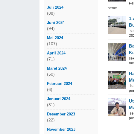
Pe
Juli 2024
peme ...
(88)
1.
Juni 2024
Bu
(94)
sek
20
Mei 2024
(107)
Ba
Ko
April 2024
se
(71)
me
Maret 2024
Ha
(50)
Me
Februari 2024
Ika
(6)
pe
Januari 2024
Ut
(31)
M
se
Desember 2023
po
(22)
November 2023