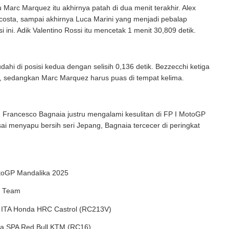
 Marc Marquez itu akhirnya patah di dua menit terakhir. Alex
costa, sampai akhirnya Luca Marini yang menjadi pebalap
si ini. Adik Valentino Rossi itu mencetak 1 menit 30,809 detik.
ahi di posisi kedua dengan selisih 0,136 detik. Bezzecchi ketiga
s, sedangkan Marc Marquez harus puas di tempat kelima.
 Francesco Bagnaia justru mengalami kesulitan di FP I MotoGP
ai menyapu bersih seri Jepang, Bagnaia tercecer di peringkat
toGP Mandalika 2025
t Team
i ITA Honda HRC Castrol (RC213V)
ta SPA Red Bull KTM (RC16)