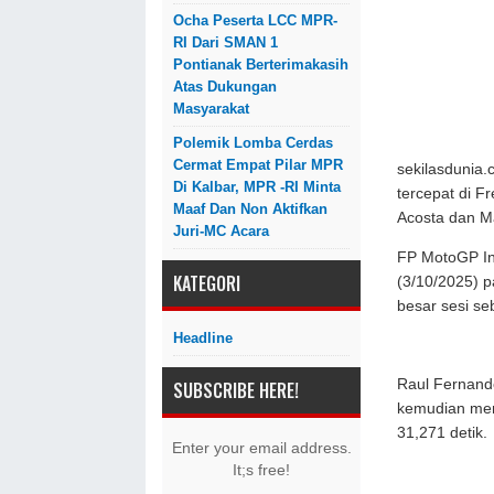
Ocha Peserta LCC MPR-
RI Dari SMAN 1
Pontianak Berterimakasih
Atas Dukungan
Masyarakat
Polemik Lomba Cerdas
Cermat Empat Pilar MPR
sekilasdunia
Di Kalbar, MPR -RI Minta
tercepat di F
Maaf Dan Non Aktifkan
Acosta dan M
Juri-MC Acara
FP MotoGP Ind
KATEGORI
(3/10/2025) 
besar sesi se
Headline
Raul Fernand
SUBSCRIBE HERE!
kemudian men
31,271 detik.
Enter your email address.
It;s free!