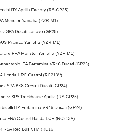
cchi ITA Aprilia Factory (RS-GP25)
SPA Monster Yamaha (YZR-M1)
ez SPA Ducati Lenovo (GP25)
r AUS Pramac Yamaha (YZR-M1)
tararo FRA Monster Yamaha (YZR-M1)
iannantonio ITA Pertamina VR46 Ducati (GP25)
PA Honda HRC Castrol (RC213V)
uez SPA BK8 Gresini Ducati (GP24)
andez SPA Trackhouse Aprilia (RS-GP25)
bidelli ITA Pertamina VR46 Ducati (GP24)
rco FRA Castrol Honda LCR (RC213V)
er RSA Red Bull KTM (RC16)